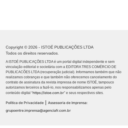
Copyright © 2026 - ISTOÉ PUBLICAÇÕES LTDA
Todos os direitos reservados.
A ISTOÉ PUBLICAÇÕES LTDA é um portal digital independente e sem
vinculação editorial e societária com a EDITORA TRES COMÉRCIO DE
PUBLICACÕES LTDA (recuperação judicial). Informamos também que não
realizamos cobranças e que também não oferecemos cancelamento do
contrato de assinatura da revista impressa de nome ISTOÉ, tampouco
autorizamos terceiros a fazê-lo, nos responsabilizamos apenas pelo
https://istoe.com.br
conteúdo digital “
” e seus respectivos sites.
|
Política de Privacidade
Assessoria de Imprensa:
grupoentre.imprensa@agenciafr.com.br