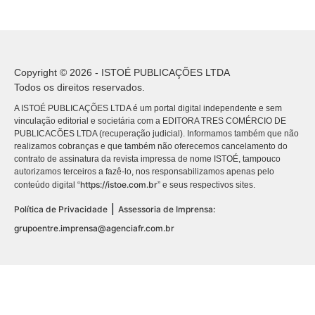
Copyright © 2026 - ISTOÉ PUBLICAÇÕES LTDA
Todos os direitos reservados.
A ISTOÉ PUBLICAÇÕES LTDA é um portal digital independente e sem
vinculação editorial e societária com a EDITORA TRES COMÉRCIO DE
PUBLICACÕES LTDA (recuperação judicial). Informamos também que não
realizamos cobranças e que também não oferecemos cancelamento do
contrato de assinatura da revista impressa de nome ISTOÉ, tampouco
autorizamos terceiros a fazê-lo, nos responsabilizamos apenas pelo
https://istoe.com.br
conteúdo digital “
” e seus respectivos sites.
|
Política de Privacidade
Assessoria de Imprensa:
grupoentre.imprensa@agenciafr.com.br