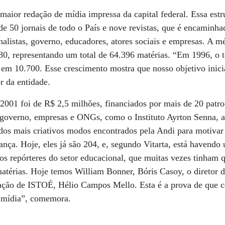
maior redação de mídia impressa da capital federal. Essa estr
de 50 jornais de todo o País e nove revistas, que é encaminha
rnalistas, governo, educadores, atores sociais e empresas. A mé
0, representando um total de 64.396 matérias. “Em 1996, o t
 em 10.700. Esse crescimento mostra que nosso objetivo inicial
or da entidade.
2001 foi de R$ 2,5 milhões, financiados por mais de 20 patro
 governo, empresas e ONGs, como o Instituto Ayrton Senna, 
dos mais criativos modos encontrados pela Andi para motivar 
ança. Hoje, eles já são 204, e, segundo Vitarta, está havendo
s repórteres do setor educacional, que muitas vezes tinham 
matérias. Hoje temos William Bonner, Bóris Casoy, o diretor
edação de ISTOÉ, Hélio Campos Mello. Esta é a prova de que
a mídia”, comemora.