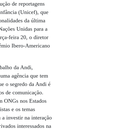
dução de reportagens
nfância (Unicef), que
onalidades da última
 Nações Unidas para a
a-feira 20, o diretor
Prêmio Ibero-Americano
balho da Andi,
 uma agência que tem
que o segredo da Andi é
eios de comunicação.
 em ONGs nos Estados
istas e os temas
a investir na interação
rivados interessados na