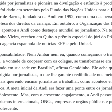
ida por jornalistas e pioneira na divulgação e estímulo à pro
 foi dado em setembro pelo Fundo das Nações Unidas para a I
ar de Barros, fundadora da Andi em 1992, como uma das pers
fesa dos direitos da criança. Em outubro, a Organização das
 apontou a Andi como destaque mundial no jornalismo. Na terç
inho Vieira, recebeu em Quito o prêmio especial do júri do 
 agência espanhola de notícias EFE e pelo Unicef.
esponsabilidade. Nem Âmbar nem eu, quando começamos o tra
 a vontade de cooperar com os colegas, se transformasse em
hando em sua sede em Brasília”, afirma Geraldinho. Ele acha 
rigida por jornalistas, o que lhe garante credibilidade nos m
iais querendo ensinar jornalistas a trabalhar, como acontece
a. A meta inicial da Andi era fazer uma ponte entre os jornal
dolescente. Mas, com o crescente engajamento, a Andi passou 
nismos internacionais, ONGs, empresas e órgãos públicos e p
dolescente.