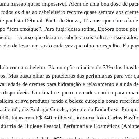
 uma missão quase impossível. Além de uma boa dose de paciê
 todos os dias ao cabeleireiro recorre quase sempre aos crem
nte paulista Deborah Paula de Souza, 17 anos, que não saía d
ipo “sem enxágue”. Para fugir dessa rotina, Débora optou po
nto – recurso que deixa os cabelos mais soltos e assentados,
receio de levar um susto cada vez que olho no espelho. Eu par
 lida com a cabeleira. Ela compõe o índice de 78% dos brasi
os. Mas basta olhar as prateleiras das perfumarias para ver qu
variedade de cremes para hidratação e relaxamento e ainda d
s disponíveis. Um sinal de que o mercado acordou para uma
sileira criava produtos tendo a beleza européia como referênc
rasileira”, diz Rodrigo Goecks, gerente da Embelleze. Em qua
00, faturamos R$ 340 milhões”, informa João Carlos Basílio
ndústria de Higiene Pessoal, Perfumaria e Cosméticos (Abihpe