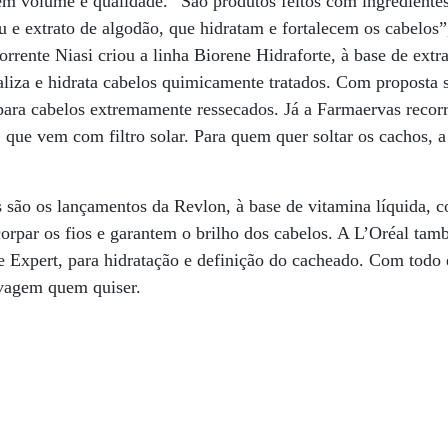
em volume e qualidade. “São produtos feitos com ingrediente
u e extrato de algodão, que hidratam e fortalecem os cabelos”,
rrente Niasi criou a linha Biorene Hidraforte, à base de extra
italiza e hidrata cabelos quimicamente tratados. Com proposta
para cabelos extremamente ressecados. Já a Farmaervas recorr
e, que vem com filtro solar. Para quem quer soltar os cachos,
são os lançamentos da Revlon, à base de vitamina líquida, co
orpar os fios e garantem o brilho dos cabelos. A L’Oréal tam
e Expert, para hidratação e definição do cacheado. Com todo e
lvagem quem quiser.