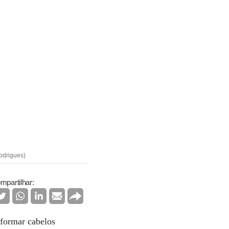
odrigues)
mpartilhar:
sformar cabelos