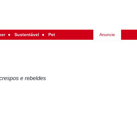
her
Sustentável
Pet
Anuncie
crespos e rebeldes