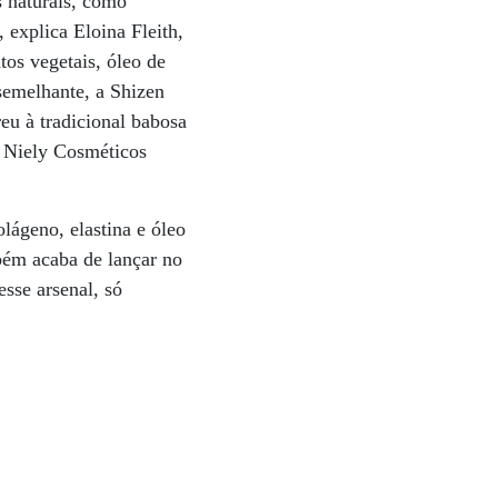
s naturais, como
 explica Eloina Fleith,
tos vegetais, óleo de
 semelhante, a Shizen
eu à tradicional babosa
 a Niely Cosméticos
lágeno, elastina e óleo
bém acaba de lançar no
sse arsenal, só