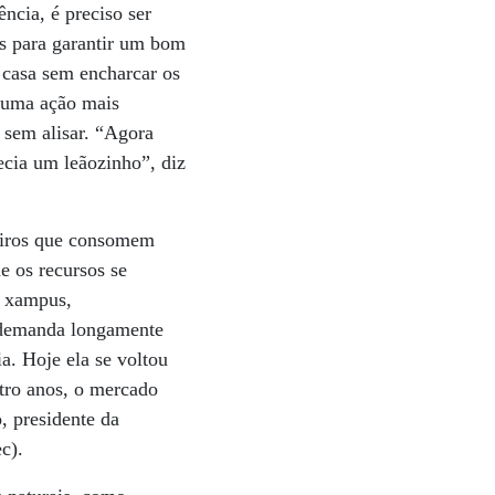
ncia, é preciso ser
es para garantir um bom
e casa sem encharcar os
r uma ação mais
 sem alisar. “Agora
ecia um leãozinho”, diz
leiros que consomem
e os recursos se
e xampus,
 demanda longamente
ia. Hoje ela se voltou
tro anos, o mercado
, presidente da
c).