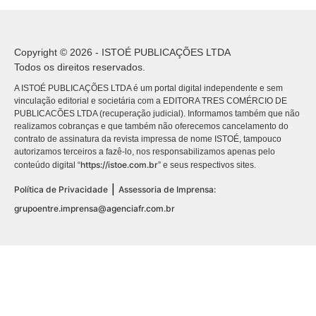
Copyright © 2026 - ISTOÉ PUBLICAÇÕES LTDA
Todos os direitos reservados.
A ISTOÉ PUBLICAÇÕES LTDA é um portal digital independente e sem
vinculação editorial e societária com a EDITORA TRES COMÉRCIO DE
PUBLICACÕES LTDA (recuperação judicial). Informamos também que não
realizamos cobranças e que também não oferecemos cancelamento do
contrato de assinatura da revista impressa de nome ISTOÉ, tampouco
autorizamos terceiros a fazê-lo, nos responsabilizamos apenas pelo
https://istoe.com.br
conteúdo digital “
” e seus respectivos sites.
|
Política de Privacidade
Assessoria de Imprensa:
grupoentre.imprensa@agenciafr.com.br