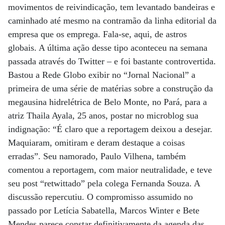
movimentos de reivindicação, tem levantado bandeiras e
caminhado até mesmo na contramão da linha editorial da
empresa que os emprega. Fala-se, aqui, de astros
globais. A última ação desse tipo aconteceu na semana
passada através do Twitter – e foi bastante controvertida.
Bastou a Rede Globo exibir no “Jornal Nacional” a
primeira de uma série de matérias sobre a construção da
megausina hidrelétrica de Belo Monte, no Pará, para a
atriz Thaila Ayala, 25 anos, postar no microblog sua
indignação: “É claro que a reportagem deixou a desejar.
Maquiaram, omitiram e deram destaque a coisas
erradas”. Seu namorado, Paulo Vilhena, também
comentou a reportagem, com maior neutralidade, e teve
seu post “retwittado” pela colega Fernanda Souza. A
discussão repercutiu. O compromisso assumido no
passado por Letícia Sabatella, Marcos Winter e Bete
Mendes parece constar definitivamente da agenda das