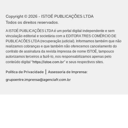
Copyright © 2026 - ISTOÉ PUBLICAÇÕES LTDA
Todos os direitos reservados.
A ISTOÉ PUBLICAÇÕES LTDA é um portal digital independente e sem
vinculação editorial e societária com a EDITORA TRES COMÉRCIO DE
PUBLICACÕES LTDA (recuperação judicial). Informamos também que não
realizamos cobranças e que também não oferecemos cancelamento do
contrato de assinatura da revista impressa de nome ISTOÉ, tampouco
autorizamos terceiros a fazê-lo, nos responsabilizamos apenas pelo
https://istoe.com.br
conteúdo digital “
” e seus respectivos sites.
|
Política de Privacidade
Assessoria de Imprensa:
grupoentre.imprensa@agenciafr.com.br