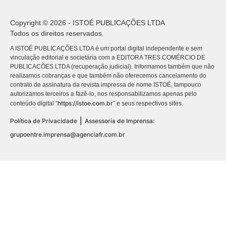
Copyright © 2026 - ISTOÉ PUBLICAÇÕES LTDA
Todos os direitos reservados.
A ISTOÉ PUBLICAÇÕES LTDA é um portal digital independente e sem
vinculação editorial e societária com a EDITORA TRES COMÉRCIO DE
PUBLICACÕES LTDA (recuperação judicial). Informamos também que não
realizamos cobranças e que também não oferecemos cancelamento do
contrato de assinatura da revista impressa de nome ISTOÉ, tampouco
autorizamos terceiros a fazê-lo, nos responsabilizamos apenas pelo
https://istoe.com.br
conteúdo digital “
” e seus respectivos sites.
|
Política de Privacidade
Assessoria de Imprensa:
grupoentre.imprensa@agenciafr.com.br