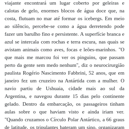
viajante encontrará um lugar coberto por geleiras e
calotas de gelo, enormes blocos de água doce que, na
costa, flutuam no mar até formar os icebergs. Em meio
ao silêncio, percebe-se como a água derretendo pode
fazer um barulho fino e persistente. A superfície branca e
azul se intercala com rochas e terra escura, nas quais se
avistam animais como aves, focas e leões-marinhos. "O
que mais me marcou foi ver os pinguins, que passam
perto da gente sem medo nenhum", diz o neurocirurgião
paulista Rogério Nascimento Fabbrini, 52 anos, que em
janeiro fez um cruzeiro na Antártida com a mulher. O
navio partiu de Ushuaia, cidade mais ao sul da
Argentina, e navegou durante 15 dias pelo continente
gelado. Dentro da embarcação, os passageiros tinham
aulas sobre o que haviam visto e ainda iriam ver.
"Quando cruzamos o Círculo Polar Antártico, a 66 graus
de latitude, os tripulantes bateram um sino, organizaram