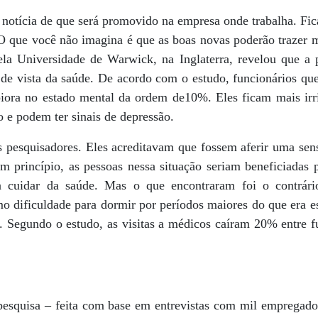
notícia de que será promovido na empresa onde trabalha. Fica f
 O que você não imagina é que as boas novas poderão trazer 
ela Universidade de Warwick, na Inglaterra, revelou que a
o de vista da saúde. De acordo com o estudo, funcionários q
iora no estado mental da ordem de10%. Eles ficam mais irr
 e podem ter sinais de depressão.
s pesquisadores. Eles acreditavam que fossem aferir uma se
 princípio, as pessoas nessa situação seriam beneficiadas 
a cuidar da saúde. Mas o que encontraram foi o contrário
o dificuldade para dormir por períodos maiores do que era e
. Segundo o estudo, as visitas a médicos caíram 20% entre 
pesquisa – feita com base em entrevistas com mil empregad