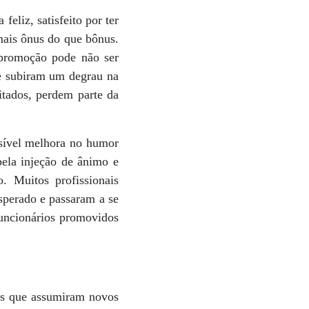
eliz, satisfeito por ter
mais ônus do que bônus.
 promoção pode não ser
ue subiram um degrau na
itados, perdem parte da
nsível melhora no humor
pela injeção de ânimo e
. Muitos profissionais
sperado e passaram a se
funcionários promovidos
os que assumiram novos