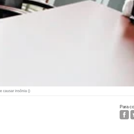
 causar insônia ()
Para co