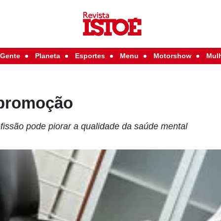
Gente
Planeta
Esportes
Menu
Motorshow
Mul
 promoção
fissão pode piorar a qualidade da saúde mental