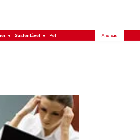
her
Sustentável
Pet
Anuncie