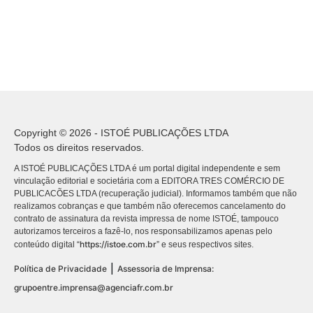
Copyright © 2026 - ISTOÉ PUBLICAÇÕES LTDA
Todos os direitos reservados.
A ISTOÉ PUBLICAÇÕES LTDA é um portal digital independente e sem
vinculação editorial e societária com a EDITORA TRES COMÉRCIO DE
PUBLICACÕES LTDA (recuperação judicial). Informamos também que não
realizamos cobranças e que também não oferecemos cancelamento do
contrato de assinatura da revista impressa de nome ISTOÉ, tampouco
autorizamos terceiros a fazê-lo, nos responsabilizamos apenas pelo
https://istoe.com.br
conteúdo digital “
” e seus respectivos sites.
|
Política de Privacidade
Assessoria de Imprensa:
grupoentre.imprensa@agenciafr.com.br