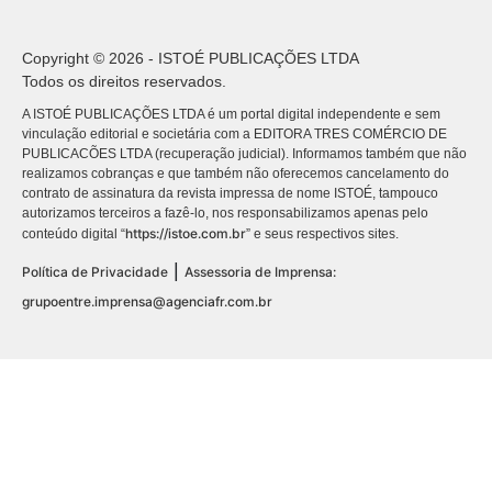
Copyright © 2026 - ISTOÉ PUBLICAÇÕES LTDA
Todos os direitos reservados.
A ISTOÉ PUBLICAÇÕES LTDA é um portal digital independente e sem
vinculação editorial e societária com a EDITORA TRES COMÉRCIO DE
PUBLICACÕES LTDA (recuperação judicial). Informamos também que não
realizamos cobranças e que também não oferecemos cancelamento do
contrato de assinatura da revista impressa de nome ISTOÉ, tampouco
autorizamos terceiros a fazê-lo, nos responsabilizamos apenas pelo
https://istoe.com.br
conteúdo digital “
” e seus respectivos sites.
|
Política de Privacidade
Assessoria de Imprensa:
grupoentre.imprensa@agenciafr.com.br