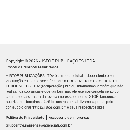
Copyright © 2026 - ISTOÉ PUBLICAÇÕES LTDA
Todos os direitos reservados.
A ISTOÉ PUBLICAÇÕES LTDA é um portal digital independente e sem
vinculação editorial e societária com a EDITORA TRES COMÉRCIO DE
PUBLICACÕES LTDA (recuperação judicial). Informamos também que não
realizamos cobranças e que também não oferecemos cancelamento do
contrato de assinatura da revista impressa de nome ISTOÉ, tampouco
autorizamos terceiros a fazê-lo, nos responsabilizamos apenas pelo
https://istoe.com.br
conteúdo digital “
” e seus respectivos sites.
|
Política de Privacidade
Assessoria de Imprensa:
grupoentre.imprensa@agenciafr.com.br