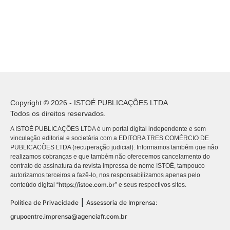
Copyright © 2026 - ISTOÉ PUBLICAÇÕES LTDA
Todos os direitos reservados.
A ISTOÉ PUBLICAÇÕES LTDA é um portal digital independente e sem
vinculação editorial e societária com a EDITORA TRES COMÉRCIO DE
PUBLICACÕES LTDA (recuperação judicial). Informamos também que não
realizamos cobranças e que também não oferecemos cancelamento do
contrato de assinatura da revista impressa de nome ISTOÉ, tampouco
autorizamos terceiros a fazê-lo, nos responsabilizamos apenas pelo
https://istoe.com.br
conteúdo digital “
” e seus respectivos sites.
|
Política de Privacidade
Assessoria de Imprensa:
grupoentre.imprensa@agenciafr.com.br