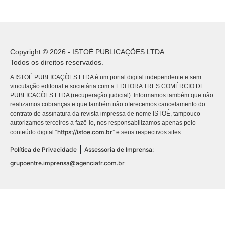
Copyright © 2026 - ISTOÉ PUBLICAÇÕES LTDA
Todos os direitos reservados.
A ISTOÉ PUBLICAÇÕES LTDA é um portal digital independente e sem
vinculação editorial e societária com a EDITORA TRES COMÉRCIO DE
PUBLICACÕES LTDA (recuperação judicial). Informamos também que não
realizamos cobranças e que também não oferecemos cancelamento do
contrato de assinatura da revista impressa de nome ISTOÉ, tampouco
autorizamos terceiros a fazê-lo, nos responsabilizamos apenas pelo
https://istoe.com.br
conteúdo digital “
” e seus respectivos sites.
|
Política de Privacidade
Assessoria de Imprensa:
grupoentre.imprensa@agenciafr.com.br