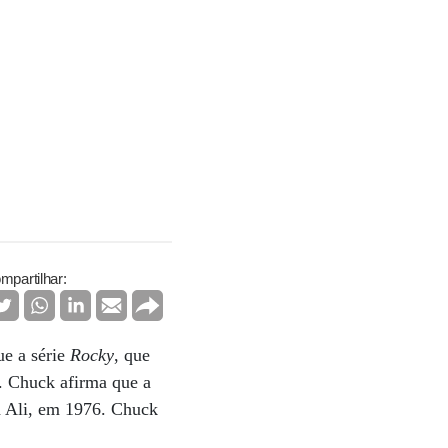
mpartilhar:
ue a série
Rocky
, que
o. Chuck afirma que a
d Ali, em 1976. Chuck