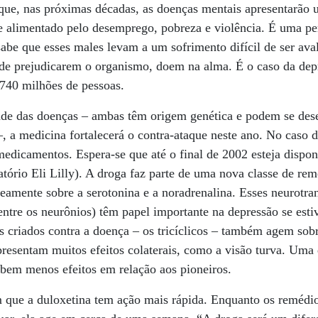
 que, nas próximas décadas, as doenças mentais apresentarão
e alimentado pelo desemprego, pobreza e violência. É uma pe
abe que esses males levam a um sofrimento difícil de ser aval
e prejudicarem o organismo, doem na alma. É o caso da depr
740 milhões de pessoas.
de das doenças – ambas têm origem genética e podem se desen
, a medicina fortalecerá o contra-ataque neste ano. No caso 
medicamentos. Espera-se que até o final de 2002 esteja dispon
atório Eli Lilly). A droga faz parte de uma nova classe de r
eamente sobre a serotonina e a noradrenalina. Esses neurotra
tre os neurônios) têm papel importante na depressão se esti
criados contra a doença – os tricíclicos – também agem sobr
resentam muitos efeitos colaterais, como a visão turva. Uma
 bem menos efeitos em relação aos pioneiros.
 que a duloxetina tem ação mais rápida. Enquanto os remédio