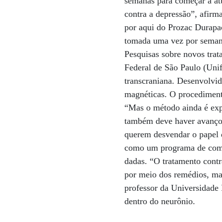
semanas para começar a at
contra a depressão”, afirma
por aqui do Prozac Durapa
tomada uma vez por semana.
Pesquisas sobre novos tra
Federal de São Paulo (Uni
transcraniana. Desenvolvid
magnéticas. O procediment
“Mas o método ainda é expe
também deve haver avanços
querem desvendar o papel d
como um programa de compu
dadas. “O tratamento cont
por meio dos remédios, mas
professor da Universidade 
dentro do neurônio.