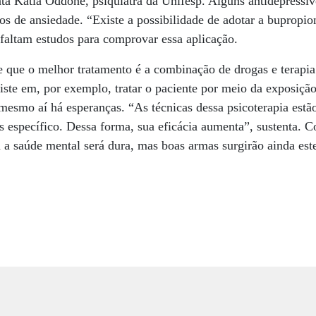
ta Kátia Oddone, psiquiatra da Unifesp. Alguns antidepressi
os de ansiedade. “Existe a possibilidade de adotar a bupropion
faltam estudos para comprovar essa aplicação.
e que o melhor tratamento é a combinação de drogas e terapi
siste em, por exemplo, tratar o paciente por meio da exposição
mesmo aí há esperanças. “As técnicas dessa psicoterapia estão
específico. Dessa forma, sua eficácia aumenta”, sustenta. C
 a saúde mental será dura, mas boas armas surgirão ainda est