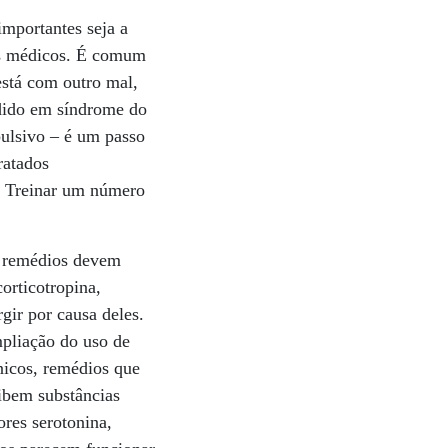
importantes seja a
 os médicos. É comum
está com outro mal,
idido em síndrome do
pulsivo – é um passo
ratados
o. Treinar um número
s remédios devem
orticotropina,
gir por causa deles.
mpliação do uso de
nicos, remédios que
ibem substâncias
res serotonina,