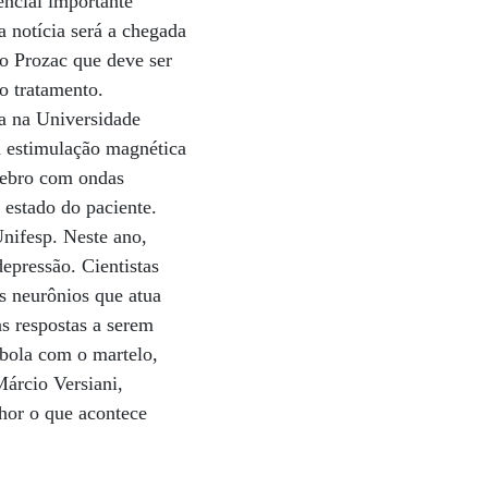
encial importante
a notícia será a chegada
o Prozac que deve ser
o tratamento.
a na Universidade
a estimulação magnética
érebro com ondas
 estado do paciente.
Unifesp. Neste ano,
pressão. Cientistas
s neurônios que atua
s respostas a serem
 bola com o martelo,
Márcio Versiani,
lhor o que acontece