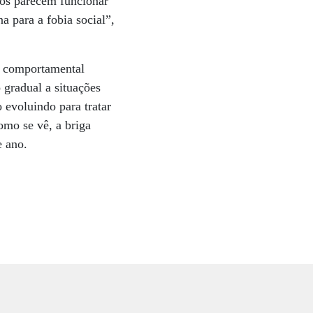
vos parecem funcionar
a para a fobia social”,
a comportamental
 gradual a situações
 evoluindo para tratar
omo se vê, a briga
e ano.