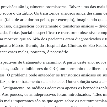
 previsões são igualmente promissoras. Talvez uma das mais 
 sobre o distúrbio. Os transtornos ansiosos ainda desafiam
mas (falta de ar e dor no peito, por exemplo), imaginando que 
r isso, diagnosticar corretamente o transtorno ansioso – div
zada, fobias (social e específicas) e transtorno obsessivo com
a mostrou que só 14% dos pacientes eram diagnosticados e t
quiatra Márcio Bernik, do Hospital das Clínicas de São Paul
cer esses males, portanto, é necessário.
spectivas de tratamento a caminho. A partir deste ano, novo
e eles, estão os inibidores do CRF, um hormônio que libera a c
ress. O problema pode anteceder os transtornos ansiosos ou sur
s faz parte do tratamento da ansiedade. Outra solução será a a
se. Antigamente, os médicos adotavam apenas os benzodiazepí
 Aos poucos, os antidepressivos foram introduzidos. “Eles in
Os mais importantes são os que agem sobre os neurotransmisso