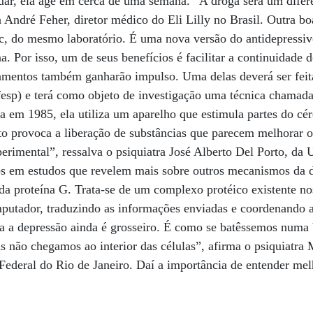
uar, ela age em cerca de uma semana. “A droga será um difer
 André Feher, diretor médico do Eli Lilly no Brasil. Outra bo
c, do mesmo laboratório. É uma nova versão do antidepressiv
 Por isso, um de seus benefícios é facilitar a continuidade d
tamentos também ganharão impulso. Uma delas deverá ser feit
fesp) e terá como objeto de investigação uma técnica chamad
a em 1985, ela utiliza um aparelho que estimula partes do c
o provoca a liberação de substâncias que parecem melhorar o
rimental”, ressalva o psiquiatra José Alberto Del Porto, da 
 em estudos que revelem mais sobre outros mecanismos da de
a proteína G. Trata-se de um complexo protéico existente no
tador, traduzindo as informações enviadas e coordenando a
ra a depressão ainda é grosseiro. É como se batêssemos numa
 não chegamos ao interior das células”, afirma o psiquiatra 
Federal do Rio de Janeiro. Daí a importância de entender me