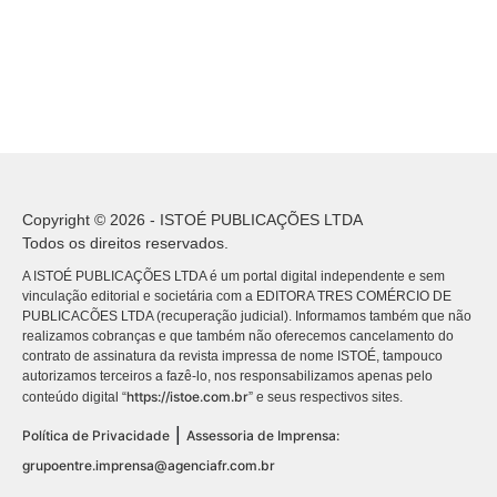
Copyright © 2026 - ISTOÉ PUBLICAÇÕES LTDA
Todos os direitos reservados.
A ISTOÉ PUBLICAÇÕES LTDA é um portal digital independente e sem
vinculação editorial e societária com a EDITORA TRES COMÉRCIO DE
PUBLICACÕES LTDA (recuperação judicial). Informamos também que não
realizamos cobranças e que também não oferecemos cancelamento do
contrato de assinatura da revista impressa de nome ISTOÉ, tampouco
autorizamos terceiros a fazê-lo, nos responsabilizamos apenas pelo
https://istoe.com.br
conteúdo digital “
” e seus respectivos sites.
|
Política de Privacidade
Assessoria de Imprensa:
grupoentre.imprensa@agenciafr.com.br