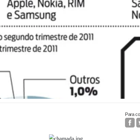
Para co