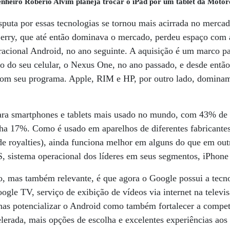
nheiro Robério Alvim planeja trocar o iPad por um tablet da Motor
isputa por essas tecnologias se tornou mais acirrada no merca
erry, que até então dominava o mercado, perdeu espaço com 
racional Android, no ano seguinte. A aquisição é um marco p
o do seu celular, o Nexus One, no ano passado, e desde entã
com seu programa. Apple, RIM e HP, por ou­tro lado, dominam
ara smartphones e tablets mais usado no mundo, com 43% d
nha 17%. Como é usado em aparelhos de diferentes fabricantes
 royalties), ainda funciona melhor em alguns do que em outro
, sistema operacional dos líderes em seus segmentos, iPhone 
, mas também relevante, é que agora o Google possui a tecno
ogle TV, serviço de exibição de vídeos via internet na telev
nas potencializar o Android como também fortalecer a compet
erada, mais opções de escolha e excelentes experiências aos 