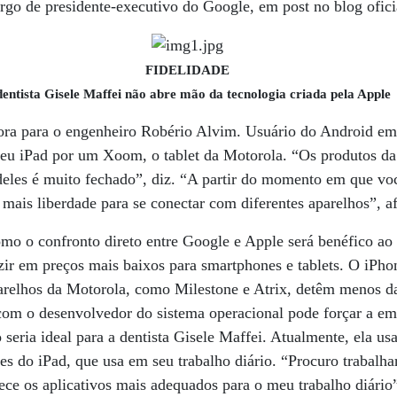
argo de presidente-executivo do Google, em post no blog ofic
FIDELIDADE
dentista Gisele Maffei não abre mão da tecnologia criada pela Apple
ora para o engenheiro Robério Alvim. Usuário do Android em
 seu iPad por um Xoom, o tablet da Motorola. “Os produtos d
eles é muito fechado”, diz. “A partir do momento em que voc
mais liberdade para se conectar com diferentes aparelhos”, a
o o confronto direto entre Google e Apple será benéfico ao
zir em preços mais baixos para smartphones e tablets. O iPhon
elhos da Motorola, como Milestone e Atrix, detêm menos da
 com o desenvolvedor do sistema operacional pode forçar a em
o seria ideal para a dentista Gisele Maffei. Atualmente, ela u
es do iPad, que usa em seu trabalho diário. “Procuro trabalh
ece os aplicativos mais adequados para o meu trabalho diário”