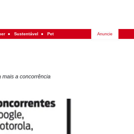
her
Sustentável
Pet
Anuncie
a mais a concorrência