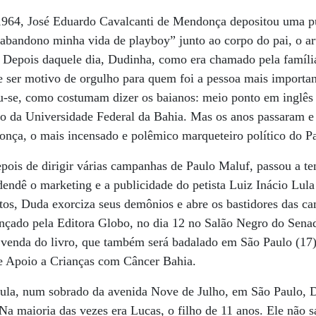
964, José Eduardo Cavalcanti de Mendonça depositou uma pu
e abandono minha vida de playboy” junto ao corpo do pai, o ar
Depois daquele dia, Dudinha, como era chamado pela família,
 ser motivo de orgulho para quem foi a pessoa mais importan
u-se, como costumam dizer os baianos: meio ponto em inglês 
o da Universidade Federal da Bahia. Mas os anos passaram e
ça, o mais incensado e polêmico marqueteiro político do Pa
epois de dirigir várias campanhas de Paulo Maluf, passou a 
dendê o marketing e a publicidade do petista Luiz Inácio Lula
ntos, Duda exorciza seus demônios e abre os bastidores das c
lançado pela Editora Globo, no dia 12 no Salão Negro do Sena
 venda do livro, que também será badalado em São Paulo (17)
e Apoio a Crianças com Câncer Bahia.
ula, num sobrado da avenida Nove de Julho, em São Paulo,
Na maioria das vezes era Lucas, o filho de 11 anos. Ele não sa