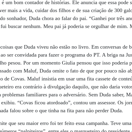
é um bom contador de histórias. Ele anuncia que essa pode s
r mais a vida, cuidar dos filhos e de sua criação de 300 galos
o sonhador, Duda chora ao falar do pai. “Ganhei por três an
ui buscar nenhum. Meu pai já poderia se orgulhar de mim. Ma
coisas que Duda viveu não estão no livro. Em conversas de b
 ao ser convidada para fazer o programa do PT. A briga na Jus
filho pesou. Por um momento Giulia pensou que isso poderia p
assado com Maluf, Duda omite o fato de que por pouco não a
ção de Covas. Maluf insistia em usar uma fita cassete de cont
eiro era contrário à divulgação daquilo, que não daria voto
ia problemas familiares para o adversário. Sem Duda saber, 
a exibiu. “Covas ficou atordoado”, contou um assessor. Os jor
ada falou sobre o que tinha na fita para não perder Duda.
te que seu maior erro foi ter feito essa campanha. Teve uma 
números “palpiteiros”, entre eles o marqueteiro do presidente