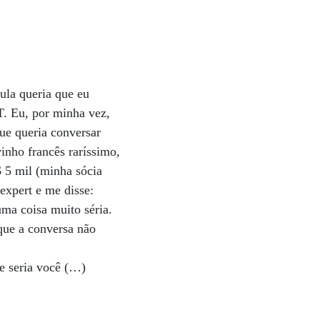
ula queria que eu
PT. Eu, por minha vez,
ue queria conversar
nho francês raríssimo,
 5 mil (minha sócia
expert e me disse:
uma coisa muito séria.
ue a conversa não
e seria você (…)