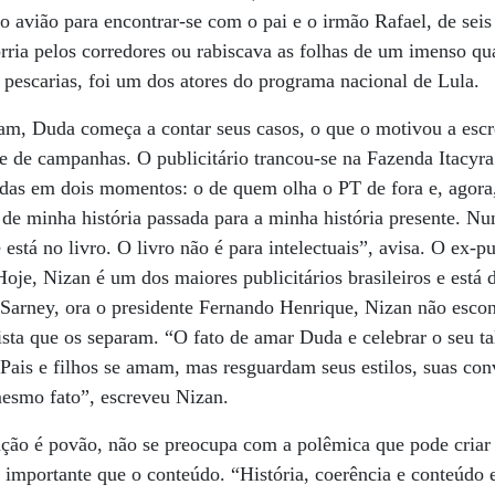
 avião para encontrar-se com o pai e o irmão Rafael, de seis
corria pelos corredores ou rabiscava as folhas de um imenso q
pescarias, foi um dos atores do programa nacional de Lula.
am, Duda começa a contar seus casos, o que o motivou a esc
e de campanhas. O publicitário trancou-se na Fazenda Itacyr
idas em dois momentos: o de quem olha o PT de fora e, agora
i de minha história passada para a minha história presente. Nu
tá no livro. O livro não é para intelectuais”, avisa. O ex-
Hoje, Nizan é um dos maiores publicitários brasileiros e está 
Sarney, ora o presidente Fernando Henrique, Nizan não esco
sta que os separam. “O fato de amar Duda e celebrar o seu tal
Pais e filhos se amam, mas resguardam seus estilos, suas co
mesmo fato”, escreveu Nizan.
ação é povão, não se preocupa com a polêmica que pode criar
 importante que o conteúdo. “História, coerência e conteúdo 