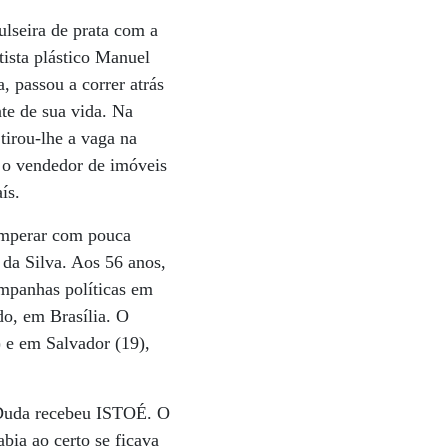
lseira de prata com a
tista plástico Manuel
 passou a correr atrás
te de sua vida. Na
tirou-lhe a vaga na
 o vendedor de imóveis
ís.
temperar com pouca
 da Silva. Aos 56 anos,
ampanhas políticas em
do, em Brasília. O
 e em Salvador (19),
 Duda recebeu ISTOÉ. O
bia ao certo se ficava