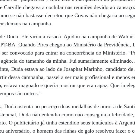
 Carville chegava a cochilar nas reuniões devido ao cansaço.
omo se não bastasse decretou que Covas não chegaria ao segu
rir demais na campanha.
 Duda. Ele virou a casaca. Ajudou na campanha de Waldir P
o PT-BA. Quando Pires chegou ao Ministério da Previdência,
ser convocado para entrar na concorrência do Ministério. “Po
a agência do tamanho da minha. Fui sumariamente eliminado
nte, Duda estava ao lado de Josaphat Marinho, candidato d
rtir dessa campanha, passei a ser mais profissional e menos
, estava magoado e queria mostrar que era capaz. Queria ele
tempos são outros.”
s, Duda ostenta no pescoço duas medalhas de ouro: a de Santi
stencial, Duda não entendia como não conseguia a felicidade, 
o. O publicitário já tinha estendido seus tentáculos à Argent
seu aniversário, o homem das rinhas de galo resolveu fazer o