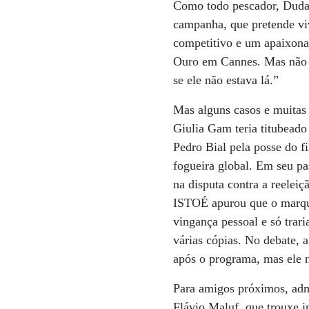
Como todo pescador, Duda 
campanha, que pretende vive
competitivo e um apaixonad
Ouro em Cannes. Mas não f
se ele não estava lá.”
Mas alguns casos e muitas 
Giulia Gam teria titubeado
Pedro Bial pela posse do 
fogueira global. Em seu p
na disputa contra a reelei
ISTOÉ apurou que o marquet
vingança pessoal e só trar
várias cópias. No debate, 
após o programa, mas ele n
Para amigos próximos, admi
Flávio Maluf, que trouxe i