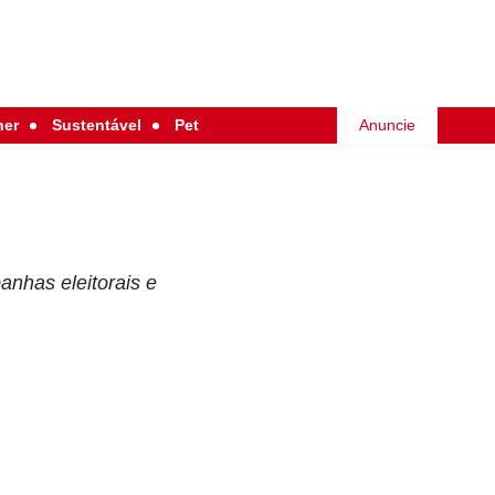
her
Sustentável
Pet
Anuncie
nhas eleitorais e