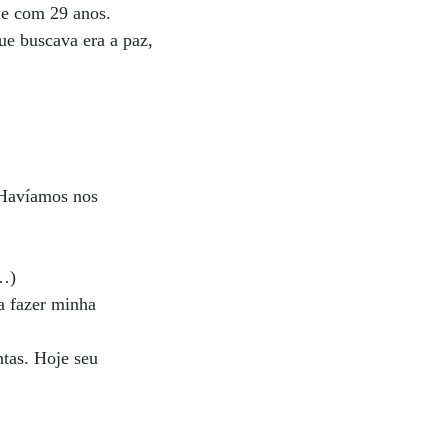
je com 29 anos.
ue buscava era a paz,
 Havíamos nos
(…)
a fazer minha
tas. Hoje seu