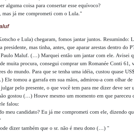
er alguma coisa para consertar esse equívoco?
, mas já me comprometi com o Lula."
aluf
Kotscho e Lula) chegaram, fomos jantar juntos. Resumindo: L
a presidente, mas tinha, antes, que aparar arestas dentro do 
 Paulo Maluf. (…) Marquei então um jantar com ele. Avisei q
 de muita procura, consegui comprar um Romanée Conti 61, vi
es do mundo. Para que se tenha uma idéia, custou quase US$
) Ele tomou a garrafa em sua mãos, admirou-a com olhar de 
A julgar pelo presente, o que você tem para me dizer deve ser 
le não gostou (…) Houve mesmo um momento em que pareceu q
le falou:
do meu candidato? Eu já me comprometi com ele, dizendo qu
?
 pode dizer também que o sr. não é meu dono (…) "