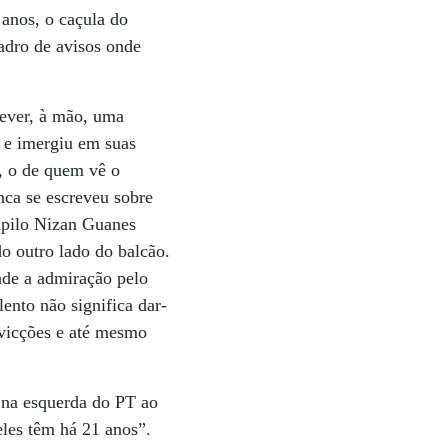
 anos, o caçula do
uadro de avisos onde
rever, à mão, uma
a e imergiu em suas
, o de quem vê o
nca se escreveu sobre
pupilo Nizan Guanes
do outro lado do balcão.
nde a admiração pelo
ento não significa dar-
nvicções e até mesmo
 na esquerda do PT ao
eles têm há 21 anos”.