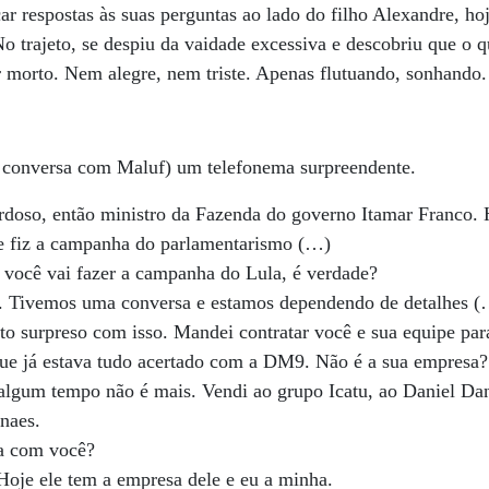
r respostas às suas perguntas ao lado do filho Alexandre, ho
 trajeto, se despiu da vaidade excessiva e descobriu que o q
r morto. Nem alegre, nem triste. Apenas flutuando, sonhando.
(a conversa com Maluf) um telefonema surpreendente.
doso, então ministro da Fazenda do governo Itamar Franco.
e fiz a campanha do parlamentarismo (…)
 você vai fazer a campanha do Lula, é verdade?
. Tivemos uma conversa e estamos dependendo de detalhes 
o surpreso com isso. Mandei contratar você e sua equipe par
e já estava tudo acertado com a DM9. Não é a sua empresa?
algum tempo não é mais. Vendi ao grupo Icatu, ao Daniel Dan
naes.
ha com você?
Hoje ele tem a empresa dele e eu a minha.