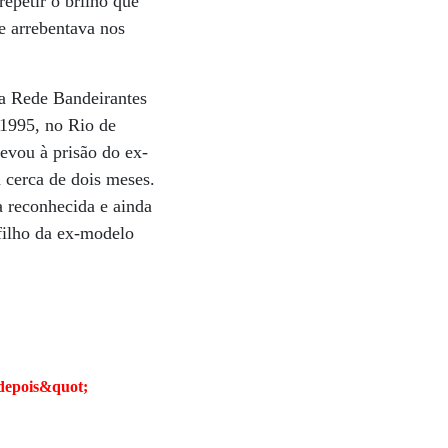
epetir o brilho que
e arrebentava nos
da Rede Bandeirantes
 1995, no Rio de
levou à prisão do ex-
 cerca de dois meses.
a reconhecida e ainda
filho da ex-modelo
 depois&quot;