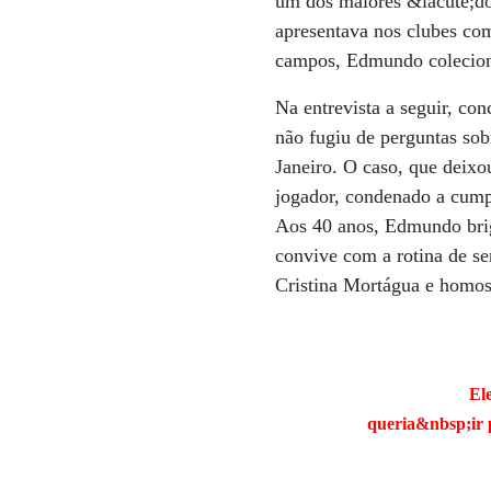
um dos maiores &iacute;do
apresentava nos clubes co
campos, Edmundo coleciono
Na entrevista a seguir, co
não fugiu de perguntas so
Janeiro. O caso, que deixou
jogador, condenado a cump
Aos 40 anos, Edmundo briga
convive com a rotina de se
Cristina Mortágua e homos
El
queria&nbsp;ir 