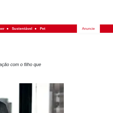
her
Sustentável
Pet
Anuncie
ação com o filho que