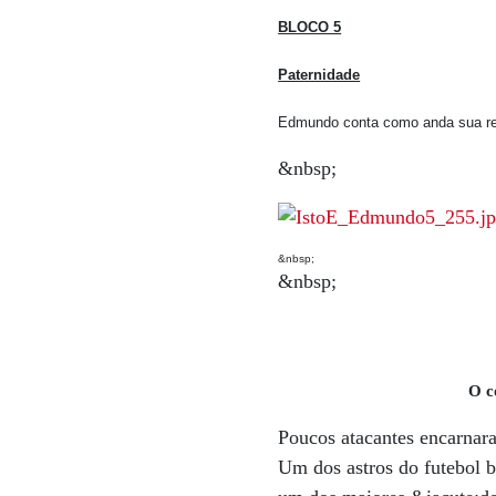
BLOCO 5
Paternidade
Edmundo conta como anda sua rel
&nbsp;
&nbsp;
&nbsp;
O c
Poucos atacantes encarnar
Um dos astros do futebol b