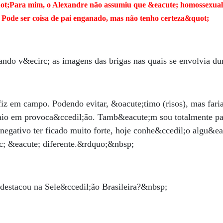
ot;Para mim, o Alexandre não assumiu que &eacute; homossexual
Pode ser coisa de pai enganado, mas não tenho certeza&quot;
ndo v&ecirc; as imagens das brigas nas quais se envolvia du
iz em campo. Podendo evitar, &oacute;timo (risos), mas fari
caio em provoca&ccedil;ão. Tamb&eacute;m sou totalmente pac
negativo ter ficado muito forte, hoje conhe&ccedil;o algu&ea
c; &eacute; diferente.&rdquo;&nbsp;
 destacou na Sele&ccedil;ão Brasileira?&nbsp;