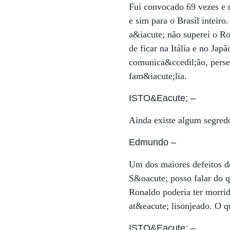
Fui convocado 69 vezes e 
e sim para o Brasil inteiro
a&iacute; não superei o R
de ficar na Itália e no Ja
comunica&ccedil;ão, perse
fam&iacute;lia.
ISTO&Eacute;
–
Ainda existe algum segred
Edmundo
–
Um dos maiores defeitos d
S&oacute; posso falar do q
Ronaldo poderia ter morrid
at&eacute; lisonjeado. O 
ISTO&Eacute;
–