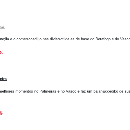
nal
te;lia e o come&ccedil;o nas divis&otilde;es de base do Botafogo e do Vas
eira
melhores momentos no Palmeiras e no Vasco e faz um balan&ccedil;o de su