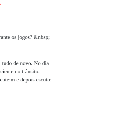
.
rante os jogos? &nbsp;
a tudo de novo. No dia
iente no trânsito.
cute;m e depois escuto: