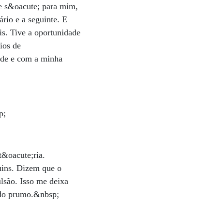
te s&oacute; para mim,
ário e a seguinte. E
s. Tive a oportunidade
ios de
;de e com a minha
p;
t&oacute;ria.
uins. Dizem que o
lsão. Isso me deixa
 do prumo.&nbsp;