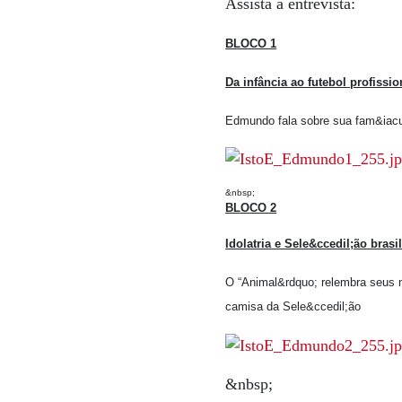
Assista à entrevista:
BLOCO 1
Da infância ao futebol profissio
Edmundo fala sobre sua fam&iacu
&nbsp;
BLOCO 2
Idolatria e Sele&ccedil;ão brasil
O “Animal&rdquo; relembra seus 
camisa da Sele&ccedil;ão
&nbsp;