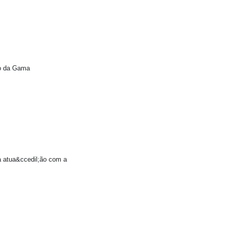
co da Gama
a atua&ccedil;ão com a