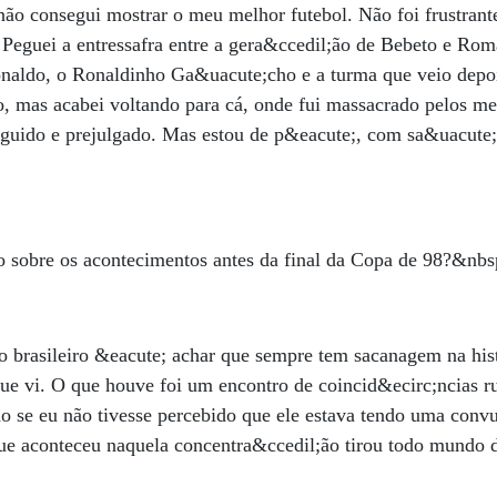
não consegui mostrar o meu melhor futebol. Não foi frustran
. Peguei a entressafra entre a gera&ccedil;ão de Bebeto e Rom
onaldo, o Ronaldinho Ga&uacute;cho e a turma que veio depoi
pão, mas acabei voltando para cá, onde fui massacrado pelos me
guido e prejulgado. Mas estou de p&eacute;, com sa&uacute
o sobre os acontecimentos antes da final da Copa de 98?&nbs
o brasileiro &eacute; achar que sempre tem sacanagem na his
ue vi. O que houve foi um encontro de coincid&ecirc;ncias r
o se eu não tivesse percebido que ele estava tendo uma convu
que aconteceu naquela concentra&ccedil;ão tirou todo mundo