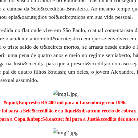
los do Vasco da Gama e do Palmeiras, mas nunca conseguiu r
m a camisa da Sele&ccedil;ão Brasileira. Ao mesmo tempo qu
u epis&oacute;dios pol&ecirc;micos em sua vida pessoal.
ncedida no flat onde vive em São Paulo, o atual comentarista 
bre o acidente automobil&iacute;stico em que se envolveu em
 o triste saldo de tr&ecirc;s mortos, se arrasta desde então e 
rir uma pena de quatro anos e meio no regime semiaberto, há
 na Justi&ccedil;a para que a prescri&ccedil;ão do caso sej
r pai de quatro filhos &ndash; um deles, o jovem Alexandre, 
sexual assumido.
&quot;Emprestei R$ 400 mil para o Luxemburgo em 1996.
e foi para a Sele&ccedil;ão e eu fiquei&nbsp;com receio de cobrar,
para a Copa.&nbsp;S&oacute; fui para a Justi&ccedil;a dez anos