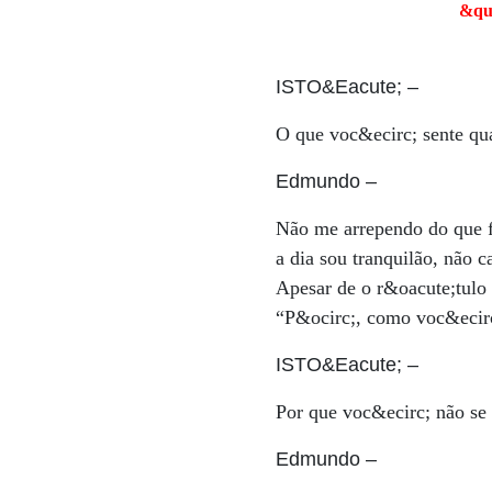
&qu
ISTO&Eacute;
–
O que voc&ecirc; sente qua
Edmundo
–
Não me arrependo do que f
a dia sou tranquilão, não 
Apesar de o r&oacute;tulo 
“P&ocirc;, como voc&ecir
ISTO&Eacute;
–
Por que voc&ecirc; não se
Edmundo
–