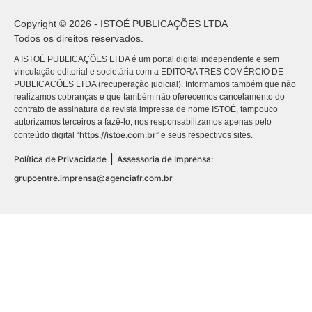
Copyright © 2026 - ISTOÉ PUBLICAÇÕES LTDA
Todos os direitos reservados.
A ISTOÉ PUBLICAÇÕES LTDA é um portal digital independente e sem
vinculação editorial e societária com a EDITORA TRES COMÉRCIO DE
PUBLICACÕES LTDA (recuperação judicial). Informamos também que não
realizamos cobranças e que também não oferecemos cancelamento do
contrato de assinatura da revista impressa de nome ISTOÉ, tampouco
autorizamos terceiros a fazê-lo, nos responsabilizamos apenas pelo
https://istoe.com.br
conteúdo digital “
” e seus respectivos sites.
|
Política de Privacidade
Assessoria de Imprensa:
grupoentre.imprensa@agenciafr.com.br