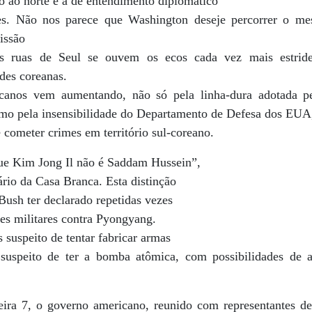
o ao norte é a de entendimento diplomático
ões. Não nos parece que Washington deseje percorrer o m
issão
 ruas de Seul se ouvem os ecos cada vez mais estriden
des coreanas.
icanos vem aumentando, não só pela linha-dura adotada 
como pela insensibilidade do Departamento de Defesa dos EUA
 cometer crimes em território sul-coreano.
ue Kim Jong Il não é Saddam Hussein”,
rio da Casa Branca. Esta distinção
 Bush ter declarado repetidas vezes
es militares contra Pyongyang.
 suspeito de tentar fabricar armas
suspeito de ter a bomba atômica, com possibilidades de
feira 7, o governo americano, reunido com representantes d