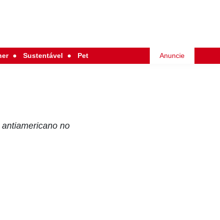
her
Sustentável
Pet
Anuncie
 antiamericano no