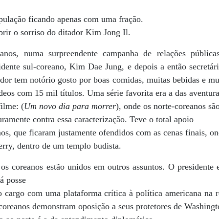
opulação ficando apenas com uma fração.
brir o sorriso do ditador Kim Jong Il.
nos, numa surpreendente campanha de relações pública
dente sul-coreano, Kim Dae Jung, e depois a então secretár
ador tem notório gosto por boas comidas, muitas bebidas e m
eos com 15 mil títulos. Uma série favorita era a das aventur
ilme: (
Um novo dia para morrer
), onde os norte-coreanos sã
uramente contra essa caracterização. Teve o total apoio
nos, que ficaram justamente ofendidos com as cenas finais, o
rry, dentro de um templo budista.
os coreanos estão unidos em outros assuntos. O presidente e
á posse
cargo com uma plataforma crítica à política americana na r
 coreanos demonstram oposição a seus protetores de Washingt