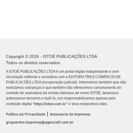
Copyright © 2026 - ISTOÉ PUBLICAÇÕES LTDA
Todos os direitos reservados.
A ISTOÉ PUBLICAÇÕES LTDA é um portal digital independente e sem
vinculação editorial e societária com a EDITORA TRES COMÉRCIO DE
PUBLICACÕES LTDA (recuperação judicial). Informamos também que não
realizamos cobranças e que também não oferecemos cancelamento do
contrato de assinatura da revista impressa de nome ISTOÉ, tampouco
autorizamos terceiros a fazê-lo, nos responsabilizamos apenas pelo
https://istoe.com.br
conteúdo digital “
” e seus respectivos sites.
|
Política de Privacidade
Assessoria de Imprensa:
grupoentre.imprensa@agenciafr.com.br