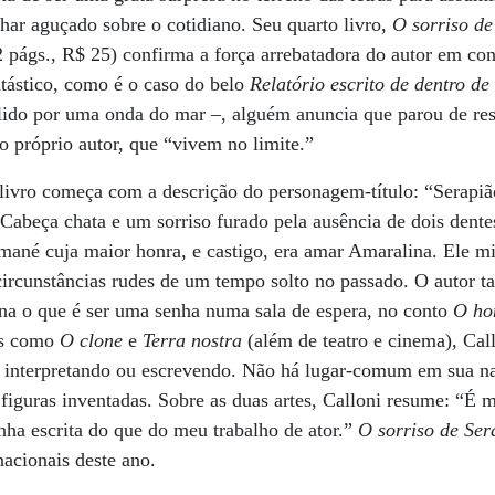
olhar aguçado sobre o cotidiano. Seu quarto livro,
O sorriso de
2 págs., R$ 25) confirma a força arrebatadora do autor em con
antástico, como é o caso do belo
Relatório escrito de dentro d
lido por uma onda do mar –, alguém anuncia que parou de resp
o próprio autor, que “vivem no limite.”
livro começa com a descrição do personagem-título: “Serapiã
. Cabeça chata e um sorriso furado pela ausência de dois dent
ané cuja maior honra, e castigo, era amar Amaralina. Ele mi
rcunstâncias rudes de um tempo solto no passado. O autor t
a o que é ser uma senha numa sala de espera, no conto
O ho
as como
O clone
e
Terra nostra
(além de teatro e cinema), Cal
a interpretando ou escrevendo. Não há lugar-comum em sua na
 figuras inventadas. Sobre as duas artes, Calloni resume: “É 
ha escrita do que do meu trabalho de ator.”
O sorriso de Ser
acionais deste ano.