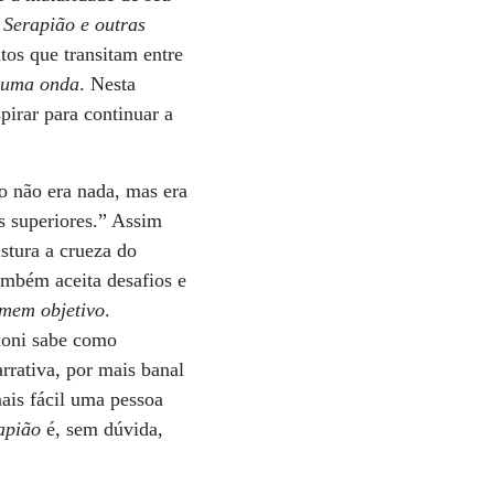
 Serapião e outras
tos que transitam entre
e uma onda
. Nesta
irar para continuar a
o não era nada, mas era
es superiores.” Assim
stura a crueza do
ambém aceita desafios e
mem objetivo
.
loni sabe como
rrativa, por mais banal
mais fácil uma pessoa
apião
é, sem dúvida,