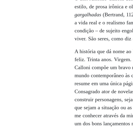
estilo, de prosa irônica e 
gargalhadas
(Bertrand, 11
a vida real e o realismo f
condição – de sujeito engo
viver. São seres, como diz 
A história que dá nome ao 
feliz. Trinta anos. Virgem
Calloni compõe um bravo m
mundo contemporâneo às ci
resume em uma única págin
Consagrado ator de novel
construir personagens, sej
que sejam a situação ou as
me conhecer através da min
um dos bons lançamentos n