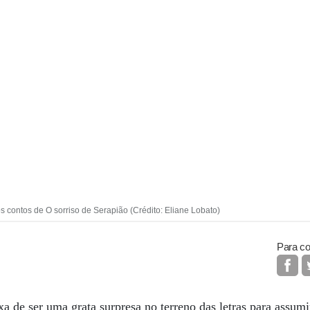
os contos de O sorriso de Serapião (Crédito: Eliane Lobato)
Para co
xa de ser uma grata surpresa no terreno das letras para assum