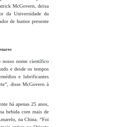
Patrick McGovern, deixa
or da Universidade da
rador de humor presente
enares
 nosso nome científico
undo e desde os tempos
médios e lubrificantes
orte”, disse McGovern à
ente há apenas 25 anos,
uma bebida com mais de
Amarelo, na China. “Foi