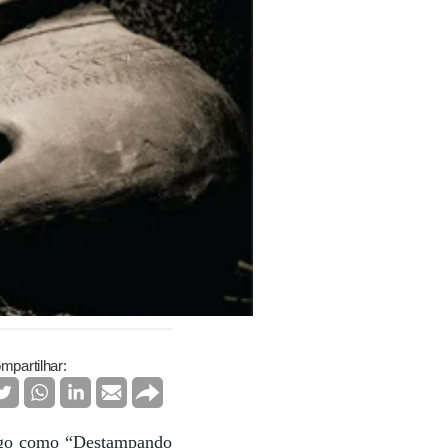
mpartilhar:
(algo como “Destampando