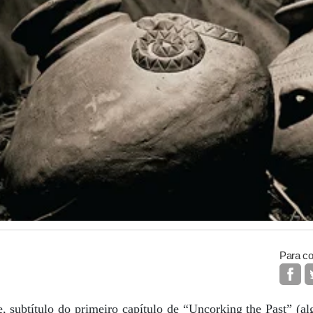
Para co
se, subtítulo do primeiro capítulo de “Uncorking the Past” 