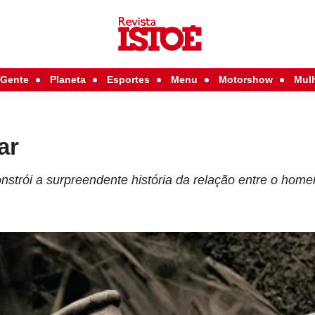
Gente
Planeta
Esportes
Menu
Motorshow
Mul
ar
onstrói a surpreendente história da relação entre o hom