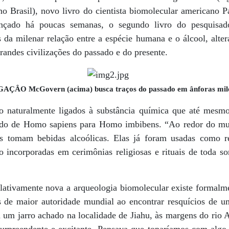
no Brasil), novo livro do cientista biomolecular americano 
ançado há poucas semanas, o segundo livro do pesquisad
s da milenar relação entre a espécie humana e o álcool, alte
randes civilizações do passado e do presente.
AÇÂO McGovern (acima) busca traços do passado em ânforas mil
 naturalmente ligados à substância química que até mesmo
sando de Homo sapiens para Homo imbibens. “Ao redor do m
 tomam bebidas alcoólicas. Elas já foram usadas como re
o incorporadas em cerimônias religiosas e rituais de toda s
elativamente nova a arqueologia biomolecular existe formalm
s de maior autoridade mundial ao encontrar resquícios de 
 um jarro achado na localidade de Jiahu, às margens do rio 