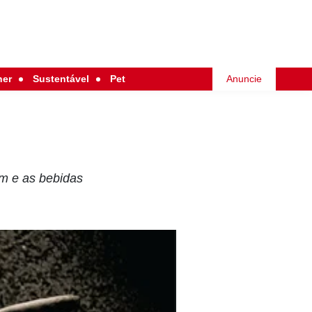
her
Sustentável
Pet
Anuncie
em e as bebidas