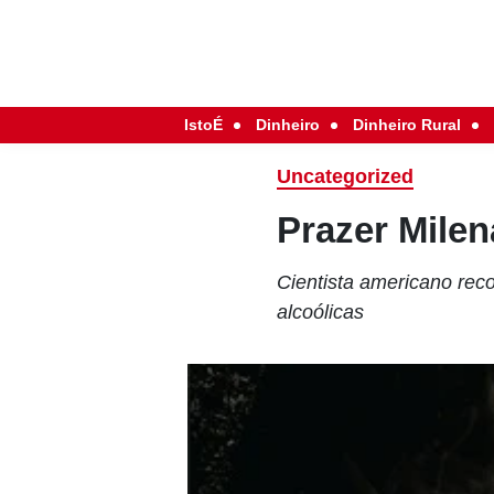
IstoÉ
Dinheiro
Dinheiro Rural
Uncategorized
Prazer Milen
Cientista americano rec
alcoólicas