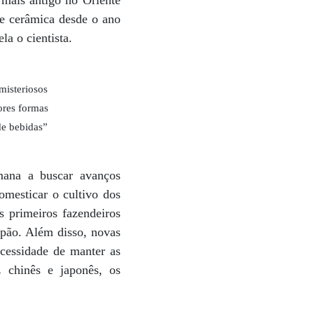
 mais antigo no Oriente
de cerâmica desde o ano
a o cientista.
misteriosos
ores formas
de bebidas”
n
mana a buscar avanços
omesticar o cultivo dos
 primeiros fazendeiros
 pão. Além disso, novas
ecessidade de manter as
z chinês e japonês, os