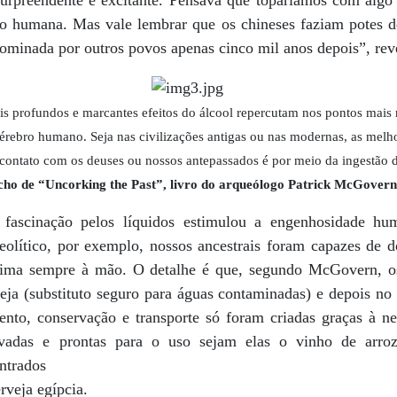
urpreendente e excitante. Pensava que toparíamos com algo
ão humana. Mas vale lembrar que os chineses faziam potes 
ominada por outros povos apenas cinco mil anos depois”, revel
is profundos e marcantes efeitos do álcool repercutam nos pontos mais 
cérebro humano. Seja nas civilizações antigas ou nas modernas, as melh
 contato com os deuses ou nossos antepassados é por meio da ingestão 
cho de “Uncorking the Past”, livro do arqueólogo Patrick McGover
 fascinação pelos líquidos estimulou a engenhosidade hu
eolítico, por exemplo, nossos ancestrais foram capazes de d
prima sempre à mão. O detalhe é que, segundo McGovern, os
eja (substituto seguro para águas contaminadas) e depois no
nto, conservação e transporte só foram criadas graças à n
rvadas e prontas para o uso sejam elas o vinho de arro
ntrados
rveja egípcia.