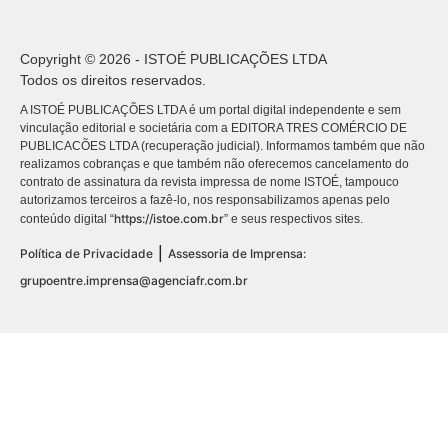
Copyright © 2026 - ISTOÉ PUBLICAÇÕES LTDA
Todos os direitos reservados.
A ISTOÉ PUBLICAÇÕES LTDA é um portal digital independente e sem
vinculação editorial e societária com a EDITORA TRES COMÉRCIO DE
PUBLICACÕES LTDA (recuperação judicial). Informamos também que não
realizamos cobranças e que também não oferecemos cancelamento do
contrato de assinatura da revista impressa de nome ISTOÉ, tampouco
autorizamos terceiros a fazê-lo, nos responsabilizamos apenas pelo
https://istoe.com.br
conteúdo digital “
” e seus respectivos sites.
|
Política de Privacidade
Assessoria de Imprensa:
grupoentre.imprensa@agenciafr.com.br