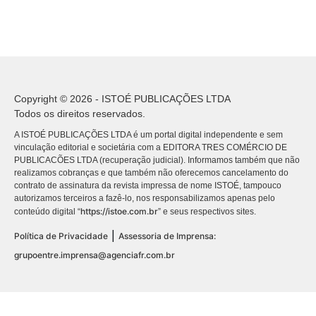
Copyright © 2026 - ISTOÉ PUBLICAÇÕES LTDA
Todos os direitos reservados.
A ISTOÉ PUBLICAÇÕES LTDA é um portal digital independente e sem
vinculação editorial e societária com a EDITORA TRES COMÉRCIO DE
PUBLICACÕES LTDA (recuperação judicial). Informamos também que não
realizamos cobranças e que também não oferecemos cancelamento do
contrato de assinatura da revista impressa de nome ISTOÉ, tampouco
autorizamos terceiros a fazê-lo, nos responsabilizamos apenas pelo
https://istoe.com.br
conteúdo digital “
” e seus respectivos sites.
|
Política de Privacidade
Assessoria de Imprensa:
grupoentre.imprensa@agenciafr.com.br