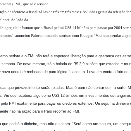
cional (FMI), que só é servido
o de técnicos a fiscalizá-las de três em três meses. As linhas gerais da refeição fo
alocci. Ao lado da
Krueger, ele informou que o Brasil pedirá US$ 14 bilhões para passar por 2004 sem 
raremos”, anunciou Palocci, trocando sorrisos com Krueger. “Vou recomendar a apr
erno petista e o FMI não terá a esperada liberação para a gastança das es
a semana. De novo mesmo, só a bolada de R$ 2,9 bilhões que estados e mun
 novo acordo é recheado de pura lógica financista. Leva em conta o fato de 
idas que provavelmente serão roladas. Mas é bom não contar com a sorte. M
ora. Viu que receberá algo como US$ 12 bilhões em investimentos estrangeiro
pelo FMI exatamente para pagar os credores externos. Ou seja, há dinheiro 
nte não há razão para o País recorrer ao FMI.
ou que pedirá o dinheiro, mas não o sacará. “Será como um seguro, um chequ