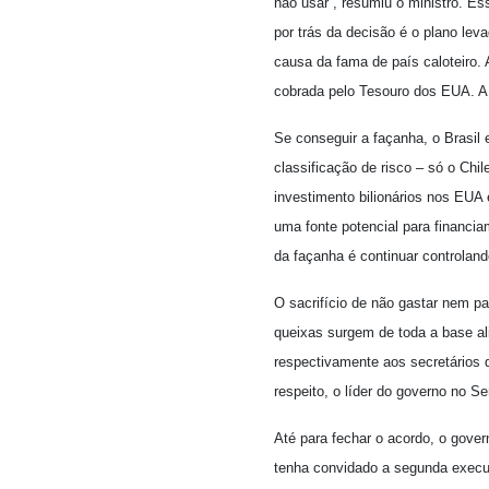
não usar”, resumiu o ministro. E
por trás da decisão é o plano lev
causa da fama de país caloteiro.
cobrada pelo Tesouro dos EUA. A 
Se conseguir a façanha, o Brasil
classificação de risco – só o Chi
investimento bilionários nos EUA 
uma fonte potencial para financi
da façanha é continuar controlan
O sacrifício de não gastar nem pa
queixas surgem de toda a base ali
respectivamente aos secretários 
respeito, o líder do governo no S
Até para fechar o acordo, o gover
tenha convidado a segunda executi