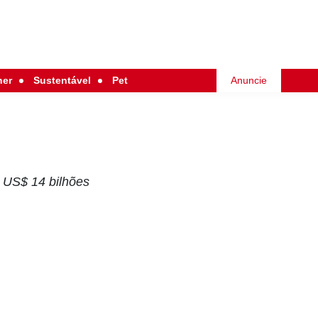
her
Sustentável
Pet
Anuncie
 US$ 14 bilhões