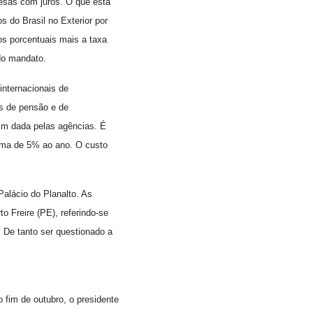
pesas com juros. O que está
s do Brasil no Exterior por
os porcentuais mais a taxa
 do mandato.
internacionais de
os de pensão e de
uim dada pelas agências. É
cima de 5% ao ano. O custo
Palácio do Planalto. As
o Freire (PE), referindo-se
 De tanto ser questionado a
 fim de outubro, o presidente