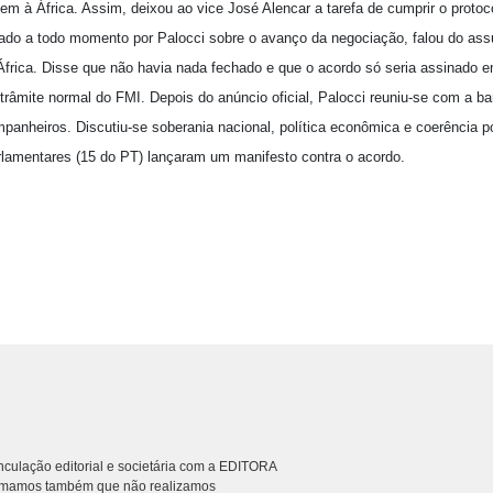
em à África. Assim, deixou ao vice José Alencar a tarefa de cumprir o protoc
rmado a todo momento por Palocci sobre o avanço da negociação, falou do a
frica. Disse que não havia nada fechado e que o acordo só seria assinado 
râmite normal do FMI. Depois do anúncio oficial, Palocci reuniu-se com a ba
panheiros. Discutiu-se soberania nacional, política econômica e coerência p
rlamentares (15 do PT) lançaram um manifesto contra o acordo.
culação editorial e societária com a EDITORA
rmamos também que não realizamos