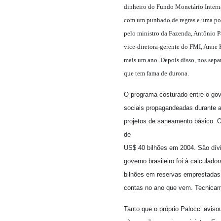
dinheiro do Fundo Monetário Interna
com um punhado de regras e uma porçã
pelo ministro da Fazenda, Antônio P
vice-diretora-gerente do FMI, Anne 
mais um ano. Depois disso, nos sepa
que tem fama de durona.
O programa costurado entre o gov
sociais propagandeadas durante 
projetos de saneamento básico. O
de
US$ 40 bilhões em 2004. São dív
governo brasileiro foi à calculad
bilhões em reservas emprestadas 
contas no ano que vem. Tecnicame
Tanto que o próprio Palocci avis