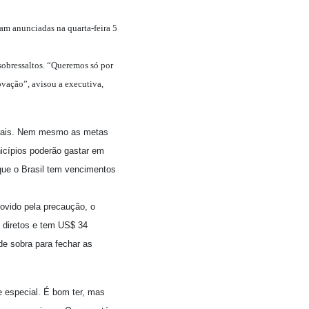
ram anunciadas na quarta-feira 5
sobressaltos. “Queremos só por
ovação”, avisou a executiva,
tatais. Nem mesmo as metas
icípios poderão gastar em
que o Brasil tem vencimentos
ovido pela precaução, o
s diretos e tem US$ 34
de sobra para fechar as
e especial. É bom ter, mas