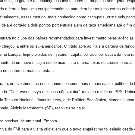
ssa solução garante a confiança dos investidores estrangeiros sem gerar des
ado a ferro e fogo pela equipe econômica para derrubar os juros extras cobrado
 Atualmente, esses castigo, mais conhecido como risco-país, custa seis pont
idéia é cortá-lo a dois pontos porcentuais além da taxa americana até o fim
 entrará no clube dos países recomendados para investimento pelas agências 
le chegou lá entre os sul-americanos. O título abre ao País a carteira de fund
e na Europa, hoje proibidos de injetarem capital por aqui por causa da nota r
amento de um novo milagre econômico – isto é, para taxas de crescimento a
do os gastos da máquina estatal.
ra fazer investimentos necessários consome mais e mais capital político do 
ada. “Com esses levys e lisboas não vai dar”, reclama o líder do PPS, Robert
do Tesouro Nacional, Joaquim Levy, e de Política Econômica, Marcos Lisboa.
enado, Aloizio Mercadante (SP), resolveu se calar.
no precisou de um ritual. Embora
va do FMI para a visita oficial em que o novo empréstimo foi selado desde o