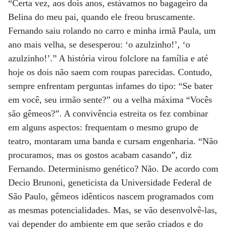
“Certa vez, aos dois anos, estávamos no bagageiro da
Belina do meu pai, quando ele freou bruscamente.
Fernando saiu rolando no carro e minha irmã Paula, um
ano mais velha, se desesperou: ‘o azulzinho!’, ‘o
azulzinho!’.” A história virou folclore na família e até
hoje os dois não saem com roupas parecidas. Contudo,
sempre enfrentam perguntas infames do tipo: “Se bater
em você, seu irmão sente?” ou a velha máxima “Vocês
são gêmeos?”. A convivência estreita os fez combinar
em alguns aspectos: frequentam o mesmo grupo de
teatro, montaram uma banda e cursam engenharia. “Não
procuramos, mas os gostos acabam casando”, diz
Fernando. Determinismo genético? Não. De acordo com
Decio Brunoni, geneticista da Universidade Federal de
São Paulo, gêmeos idênticos nascem programados com
as mesmas potencialidades. Mas, se vão desenvolvê-las,
vai depender do ambiente em que serão criados e do