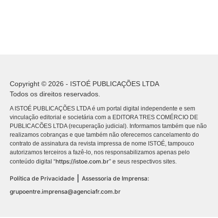
Copyright © 2026 - ISTOÉ PUBLICAÇÕES LTDA
Todos os direitos reservados.
A ISTOÉ PUBLICAÇÕES LTDA é um portal digital independente e sem
vinculação editorial e societária com a EDITORA TRES COMÉRCIO DE
PUBLICACÕES LTDA (recuperação judicial). Informamos também que não
realizamos cobranças e que também não oferecemos cancelamento do
contrato de assinatura da revista impressa de nome ISTOÉ, tampouco
autorizamos terceiros a fazê-lo, nos responsabilizamos apenas pelo
https://istoe.com.br
conteúdo digital “
” e seus respectivos sites.
|
Política de Privacidade
Assessoria de Imprensa:
grupoentre.imprensa@agenciafr.com.br