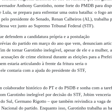
overnador Anthony Garotinho, nome forte do PMDB para dispu
 Lula, se prepara para enfrentar uma outra batalha: o fogo am
o pelo presidente do Senado, Renan Calheiros (AL), trabalha p
dessa vez junto ao Supremo Tribunal Federal (STF).
ue defendem a candidatura própria e a postulação
prévias do partido em março do ano que vem, denunciam art
fim de tornar Garotinho inelegível, apesar de ele e a mulher,
 acusações de crime eleitoral durante as eleições para a Pref
em estaria articulando à frente da fritura seria o
ele contaria com a ajuda do presidente do STF,
m colaborador histórico do PT e do PSDB e sonha com a taref
m Garotinho inelegível por decisão do STF, Jobim venceria 
do Sul, Germano Rigotto – que também reivindica a vaga de 
a Nacional do partido. Enquanto isso, Garotinho trabalha as ba