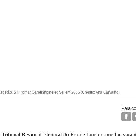
petão, STF tornar Garotinhoinelegível em 2006 (Crédito: Ana Carvalho)
Para co
 Tribunal Regional Eleitoral do Rio de Janeiro, que lhe garant