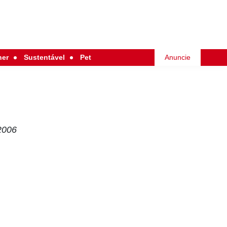
her
Sustentável
Pet
Anuncie
2006