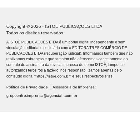
Copyright © 2026 - ISTOÉ PUBLICAÇÕES LTDA
Todos os direitos reservados.
A ISTOÉ PUBLICAÇÕES LTDA é um portal digital independente e sem
vinculação editorial e societária com a EDITORA TRES COMÉRCIO DE
PUBLICACÕES LTDA (recuperação judicial). Informamos também que não
realizamos cobranças e que também não oferecemos cancelamento do
contrato de assinatura da revista impressa de nome ISTOÉ, tampouco
autorizamos terceiros a fazê-lo, nos responsabilizamos apenas pelo
https://istoe.com.br
conteúdo digital “
” e seus respectivos sites.
|
Política de Privacidade
Assessoria de Imprensa:
grupoentre.imprensa@agenciafr.com.br