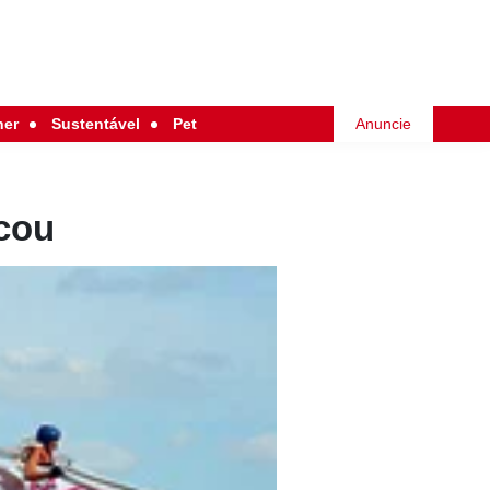
her
Sustentável
Pet
Anuncie
cou