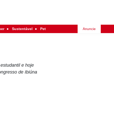
her
Sustentável
Pet
Anuncie
estudantil e hoje
ongresso de Ibiúna