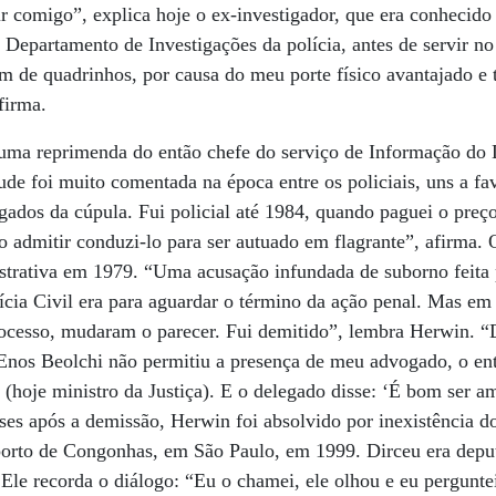
 comigo”, explica hoje o ex-investigador, que era conhecido
 Departamento de Investigações da polícia, antes de servir n
m de quadrinhos, por causa do meu porte físico avantajado e
firma.
uma reprimenda do então chefe do serviço de Informação do 
de foi muito comentada na época entre os policiais, uns a fav
gados da cúpula. Fui policial até 1984, quando paguei o preço 
o admitir conduzi-lo para ser autuado em flagrante”, afirma. 
strativa em 1979. “Uma acusação infundada de suborno feita
ícia Civil era para aguardar o término da ação penal. Mas em 
rocesso, mudaram o parecer. Fui demitido”, lembra Herwin. 
o Enos Beolchi não permitiu a presença de meu advogado, o e
hoje ministro da Justiça). E o delegado disse: ‘É bom ser a
ses após a demissão, Herwin foi absolvido por inexistência d
oporto de Congonhas, em São Paulo, em 1999. Dirceu era deput
 Ele recorda o diálogo: “Eu o chamei, ele olhou e eu pergunte