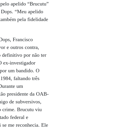
 pelo apelido “Brucutu”
o Dops. “Meu apelido
 também pela fidelidade
Dops, Francisco
or e outros contra,
definitivo por não ter
O ex-investigador
 por um bandido. O
1984, faltando três
“Durante um
ntão presidente da OAB-
migo de subversivos,
o crime. Brucutu viu
ado federal e
i se me reconhecia. Ele