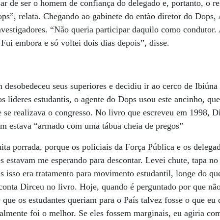
sar de ser o homem de confiança do delegado e, portanto, o r
ps”, relata. Chegando ao gabinete do então diretor do Dops,
nvestigadores. “Não queria participar daquilo como condutor. 
 Fui embora e só voltei dois dias depois”, disse.
desobedeceu seus superiores e decidiu ir ao cerco de Ibiúna
os líderes estudantis, o agente do Dops usou este ancinho, q
e se realizava o congresso. No livro que escreveu em 1998, 
am estava “armado com uma tábua cheia de pregos”
a porrada, porque os policiais da Força Pública e os delega
s estavam me esperando para descontar. Levei chute, tapa no
 isso era tratamento para movimento estudantil, longe do qu
conta Dirceu no livro. Hoje, quando é perguntado por que nã
 que os estudantes queriam para o País talvez fosse o que eu
almente foi o melhor. Se eles fossem marginais, eu agiria c