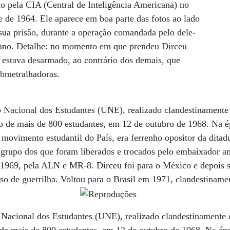
o pela CIA (Central de Inteligência Americana) no
e de 1964. Ele aparece em boa parte das fotos ao lado
ua prisão, durante a operação comandada pelo dele-
iano. Detalhe: no momento em que prendeu Dirceu
 estava desarmado, ao contrário dos demais, que
ubmetralhadoras.
 Nacional dos Estudantes (UNE), realizado clandestinamente
o de mais de 800 estudantes, em 12 de outubro de 1968. Na é
o movimento estudantil do País, era ferrenho opositor da ditadu
o grupo dos que foram liberados e trocados pelo embaixador 
m 1969, pela ALN e MR-8. Dirceu foi para o México e depois 
rso de guerrilha. Voltou para o Brasil em 1971, clandestiname
Nacional dos Estudantes (UNE), realizado clandestinamente 
 de mais de 800 estudantes, em 12 de outubro de 1968. Na ép