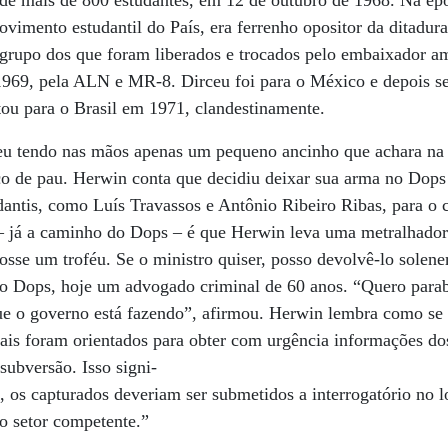
ovimento estudantil do País, era ferrenho opositor da ditadura
o grupo dos que foram liberados e trocados pelo embaixador 
 1969, pela ALN e MR-8. Dirceu foi para o México e depois s
ltou para o Brasil em 1971, clandestinamente.
eu tendo nas mãos apenas um pequeno ancinho que achara na p
o de pau. Herwin conta que decidiu deixar sua arma no Dops
udantis, como Luís Travassos e Antônio Ribeiro Ribas, para o
– já a caminho do Dops – é que Herwin leva uma metralhador
sse um troféu. Se o ministro quiser, posso devolvê-lo solen
 do Dops, hoje um advogado criminal de 60 anos. “Quero para
e o governo está fazendo”, afirmou. Herwin lembra como se f
iais foram orientados para obter com urgência informações dos
subversão. Isso signi-
, os capturados deveriam ser submetidos a interrogatório no l
ao setor competente.”