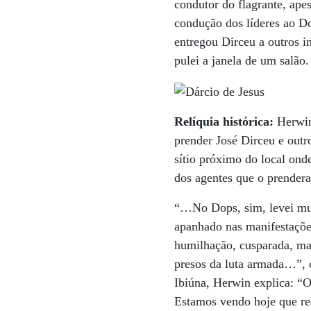
condutor do flagrante, ape
condução dos líderes ao Do
entregou Dirceu a outros i
pulei a janela de um salão.
Relíquia histórica:
Herwin 
prender José Dirceu e outr
sítio próximo do local ond
dos agentes que o prender
“…No Dops, sim, levei muit
apanhado nas manifestaçõe
humilhação, cusparada, mas
presos da luta armada…”, 
Ibiúna, Herwin explica: “O
Estamos vendo hoje que re