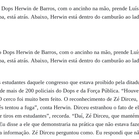
o Dops Herwin de Barros, com o ancinho na mão, prende Luís
ba, está atrás. Abaixo, Herwin está dentro do camburão ao la
 Dops Herwin de Barros, com o ancinho na mão, prende Luís
ba, está atrás. Abaixo, Herwin está dentro do camburão ao la
 estudantes daquele congresso que estava proibido pela ditadu
de mais de 200 policiais do Dops e da Força Pública. “Houve
 cerco foi muito bem feito. O reconhecimento de Zé Dirceu, 
ês tentou a fuga”, conta Herwin. Dirceu estranhou o fato de e
r tiros em estudantes”, recorda. “Daí, Zé Dirceu, que mantém
Eu disse a ele que demonstraria na prática que não estava faz
a informação. Zé Dirceu perguntou como. Eu respondi que não