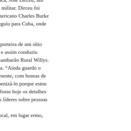
 militar. Dirceu foi
americano Charles Burke
eguiu para Cuba, onde
orteira de um sítio
 e assim conduziu
 camburão Rural Willys.
a. “Ainda guardo o
emente, com honras de
benizá-lo porque estou
osse hoje os detalhes
 líderes sobre pessoas
ocal, em lugar ermo,