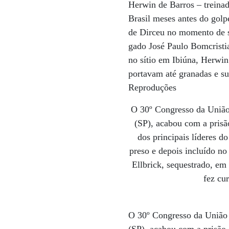
Herwin de Barros – treinad
Brasil meses antes do golp
de Dirceu no momento de s
gado José Paulo Bomcrist
no sítio em Ibiúna, Herwin
portavam até granadas e s
Reproduções
O 30º Congresso da União
(SP), acabou com a prisã
dos principais líderes d
preso e depois incluído n
Ellbrick, sequestrado, e
fez cu
O 30º Congresso da União 
(SP), acabou com a prisão