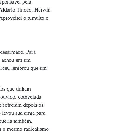
esponsável pela
 Aldário Tinoco, Herwin
Aproveitei o tumulto e
 desarmado. Para
ue achou em um
Dirceu lembrou que um
dos que tinham
 ouvido, cotovelada,
e sofreram depois os
o levou sua arma para
 queria também.
om o mesmo radicalismo