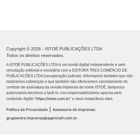
Copyright © 2026 - ISTOÉ PUBLICAÇÕES LTDA
Todos os direitos reservados.
A ISTOÉ PUBLICAÇÕES LTDA é um portal digital independente e sem
vinculação editorial e societária com a EDITORA TRES COMÉRCIO DE
PUBLICACÕES LTDA (recuperação judicial). Informamos também que não
realizamos cobranças e que também não oferecemos cancelamento do
contrato de assinatura da revista impressa de nome ISTOÉ, tampouco
autorizamos terceiros a fazê-lo, nos responsabilizamos apenas pelo
https://istoe.com.br
conteúdo digital “
” e seus respectivos sites.
|
Política de Privacidade
Assessoria de Imprensa:
grupoentre.imprensa@agenciafr.com.br