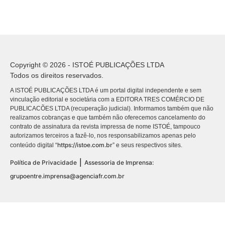
Copyright © 2026 - ISTOÉ PUBLICAÇÕES LTDA
Todos os direitos reservados.
A ISTOÉ PUBLICAÇÕES LTDA é um portal digital independente e sem
vinculação editorial e societária com a EDITORA TRES COMÉRCIO DE
PUBLICACÕES LTDA (recuperação judicial). Informamos também que não
realizamos cobranças e que também não oferecemos cancelamento do
contrato de assinatura da revista impressa de nome ISTOÉ, tampouco
autorizamos terceiros a fazê-lo, nos responsabilizamos apenas pelo
https://istoe.com.br
conteúdo digital “
” e seus respectivos sites.
|
Política de Privacidade
Assessoria de Imprensa:
grupoentre.imprensa@agenciafr.com.br