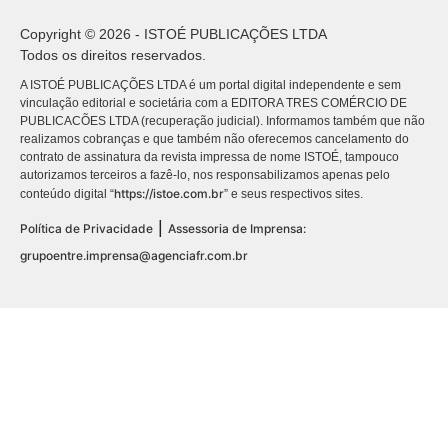
Copyright © 2026 - ISTOÉ PUBLICAÇÕES LTDA
Todos os direitos reservados.
A ISTOÉ PUBLICAÇÕES LTDA é um portal digital independente e sem
vinculação editorial e societária com a EDITORA TRES COMÉRCIO DE
PUBLICACÕES LTDA (recuperação judicial). Informamos também que não
realizamos cobranças e que também não oferecemos cancelamento do
contrato de assinatura da revista impressa de nome ISTOÉ, tampouco
autorizamos terceiros a fazê-lo, nos responsabilizamos apenas pelo
https://istoe.com.br
conteúdo digital “
” e seus respectivos sites.
|
Política de Privacidade
Assessoria de Imprensa:
grupoentre.imprensa@agenciafr.com.br