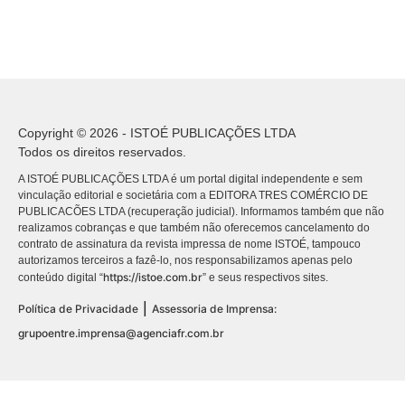
Copyright © 2026 - ISTOÉ PUBLICAÇÕES LTDA
Todos os direitos reservados.
A ISTOÉ PUBLICAÇÕES LTDA é um portal digital independente e sem
vinculação editorial e societária com a EDITORA TRES COMÉRCIO DE
PUBLICACÕES LTDA (recuperação judicial). Informamos também que não
realizamos cobranças e que também não oferecemos cancelamento do
contrato de assinatura da revista impressa de nome ISTOÉ, tampouco
autorizamos terceiros a fazê-lo, nos responsabilizamos apenas pelo
https://istoe.com.br
conteúdo digital “
” e seus respectivos sites.
|
Política de Privacidade
Assessoria de Imprensa:
grupoentre.imprensa@agenciafr.com.br