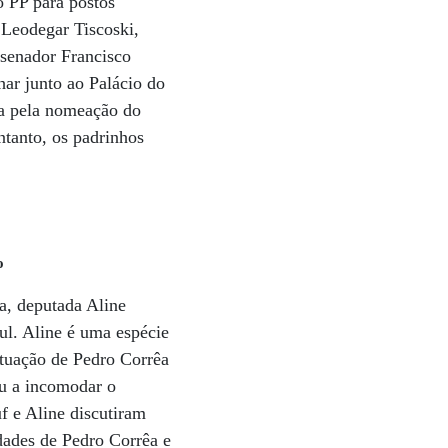
o PP para postos
 Leodegar Tiscoski,
 senador Francisco
har junto ao Palácio do
ha pela nomeação do
ntanto, os padrinhos
o
a, deputada Aline
ul. Aline é uma espécie
atuação de Pedro Corrêa
ou a incomodar o
f e Aline discutiram
idades de Pedro Corrêa e