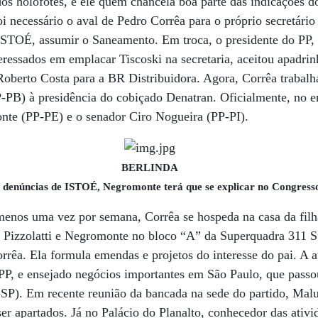
dos holofotes, é ele quem chancela boa parte das indicações d
oi necessário o aval de Pedro Corrêa para o próprio secretário
ISTOÉ, assumir o Saneamento. Em troca, o presidente do PP,
eressados em emplacar Tiscoski na secretaria, aceitou apadrin
Roberto Costa para a BR Distribuidora. Agora, Corrêa trabal
-PB) à presidência do cobiçado Denatran. Oficialmente, no e
nte (PP-PE) e o senador Ciro Nogueira (PP-PI).
BERLINDA
 denúncias de ISTOÉ, Negromonte terá que se explicar no Congress
menos uma vez por semana, Corrêa se hospeda na casa da filh
e Pizzolatti e Negromonte no bloco “A” da Superquadra 311 S
rrêa. Ela formula emendas e projetos do interesse do pai. A 
 PP, e ensejado negócios importantes em São Paulo, que pass
SP). Em recente reunião da bancada na sede do partido, Malu
er apartados. Já no Palácio do Planalto, conhecedor das ativ