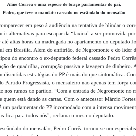
Aline Corrêa é uma espécie de braço parlamentar do pai,
Pedro, que teve o mandato cassado no escândalo do mensalão
mparecer em peso à audiência na tentativa de blindar o corre
ir alternativas para escapar da “faxina” a ser promovida por
se até altas horas da madrugada no apartamento do deputado Jo
ul em Brasília. Além do anfitrião, de Negromonte e do líder
ipou do encontro o ex-deputado federal cassado Pedro Corrêa
ção de quadrilha, corrupção passiva e lavagem de dinheiro. 
 discutidas estratégias do PP é mais do que sintomática. C
o Partido Progressista, o mensaleiro não apenas tem força c
te nos rumos do partido. “Com a entrada de Negromonte no mi
e quem está dando as cartas. Com o antecessor Márcio Fortes
OÉ um parlamentar do PP incomodado com a intensa moviment
us fica para todos nós”, reclama o mesmo deputado.
escândalo do mensalão, Pedro Corrêa tornou-se um especialist