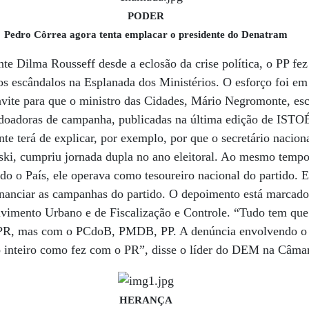
PODER
Pedro Côrrea agora tenta emplacar o presidente do Denatram
nte Dilma Rousseff desde a eclosão da crise política, o PP fez
dos escândalos na Esplanada dos Ministérios. O esforço foi em 
vite para que o ministro das Cidades, Mário Negromonte, esc
doadoras de campanha, publicadas na última edição de ISTOÉ
e terá de explicar, por exemplo, por que o secretário nacio
oski, cumpriu jornada dupla no ano eleitoral. Ao mesmo temp
o o País, ele operava como tesoureiro nacional do partido. 
inanciar as campanhas do partido. O depoimento está marcado 
vimento Urbano e de Fiscalização e Controle. “Tudo tem que 
PR, mas com o PCdoB, PMDB, PP. A denúncia envolvendo o 
o inteiro como fez com o PR”, disse o líder do DEM na Câm
HERANÇA