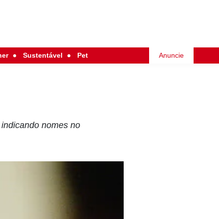
her
Sustentável
Pet
Anuncie
 indicando nomes no