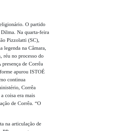
ligionário. O partido
 Dilma. Na quarta-feira
ão Pizzolatti (SC),
 da legenda na Câmara,
, réu no processo do
A presença de Corrêa
onforme apurou ISTOÉ
omo continua
nistério, Corrêa
 a coisa era mais
ação de Corrêa. “O
a na articulação de