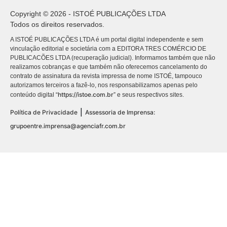
Copyright © 2026 - ISTOÉ PUBLICAÇÕES LTDA
Todos os direitos reservados.
A ISTOÉ PUBLICAÇÕES LTDA é um portal digital independente e sem
vinculação editorial e societária com a EDITORA TRES COMÉRCIO DE
PUBLICACÕES LTDA (recuperação judicial). Informamos também que não
realizamos cobranças e que também não oferecemos cancelamento do
contrato de assinatura da revista impressa de nome ISTOÉ, tampouco
autorizamos terceiros a fazê-lo, nos responsabilizamos apenas pelo
https://istoe.com.br
conteúdo digital “
” e seus respectivos sites.
|
Política de Privacidade
Assessoria de Imprensa:
grupoentre.imprensa@agenciafr.com.br