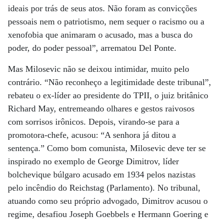
ideais por trás de seus atos. Não foram as convicções
pessoais nem o patriotismo, nem sequer o racismo ou a
xenofobia que animaram o acusado, mas a busca do
poder, do poder pessoal”, arrematou Del Ponte.
Mas Milosevic não se deixou intimidar, muito pelo
contrário. “Não reconheço a legitimidade deste tribunal”,
rebateu o ex-líder ao presidente do TPII, o juiz britânico
Richard May, entremeando olhares e gestos raivosos
com sorrisos irônicos. Depois, virando-se para a
promotora-chefe, acusou: “A senhora já ditou a
sentença.” Como bom comunista, Milosevic deve ter se
inspirado no exemplo de George Dimitrov, líder
bolchevique búlgaro acusado em 1934 pelos nazistas
pelo incêndio do Reichstag (Parlamento). No tribunal,
atuando como seu próprio advogado, Dimitrov acusou o
regime, desafiou Joseph Goebbels e Hermann Goering e