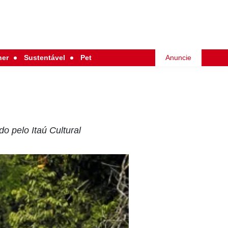
her
Sustentável
Pet
Anuncie
o pelo Itaú Cultural