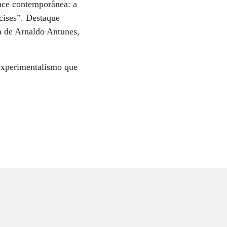
nce contemporânea: a
cises”. Destaque
a de Arnaldo Antunes,
x­pe­rimentalismo que