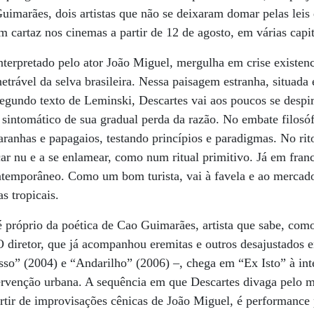
Guimarães, dois artistas que não se deixaram domar pelas leis
cartaz nos cinemas a partir de 12 de agosto, em várias capita
nterpretado pelo ator João Miguel, mergulha em crise existenc
rável da selva brasileira. Nessa paisagem estranha, situada
segundo texto de Leminski, Descartes vai aos poucos se despi
 sintomático de sua gradual perda da razão. No em­bate filosóf
ranhas e papagaios, testando princípios e paradigmas. No ri
car nu e a se enlamear, como num ritual primitivo. Já em fran
ntemporâneo. Como um bom turista, vai à favela e ao mercado,
s tropicais.
é próprio da poética de Cao Guimarães, artista que sabe, como
 diretor, que já acompanhou eremitas e outros desajustados 
so” (2004) e “Andarilho” (2006) –, chega em “Ex Isto” à inte
ervenção urbana. A sequência em que Descartes divaga pelo 
artir de improvisações cênicas de João Miguel, é performance 