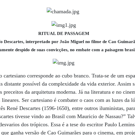
RITUAL DE PASSAGEM
fo Descartes, interpretado por João Miguel no filme de Cao Guimarã
namente despido de suas convicções, no embate com a paisagem brasi
o cartesiano corresponde ao cubo branco. Trata-se de um espa
s distante possível da complexidade da vida exterior. Assim s
s preceitos da arquitetura moderna. Já na literatura e no cine
 lineares. Ser cartesiano é combater o caos com as luzes da l
cês René Descartes (1596-1650), entre outros iluministas, para
cartes tivesse vindo ao Brasil com Mauricio de Nassau?” Talv
 desvarios dos trópicos. Essa é a tese do escritor Paulo Lemi
 que ganha versão de Cao Guimarães para o cinema, em proje