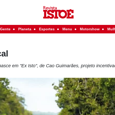
Gente
Planeta
Esportes
Menu
Motorshow
Mul
cal
asce em "Ex Isto", de Cao Guimarães, projeto incentivad