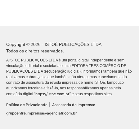
Copyright © 2026 - ISTOÉ PUBLICAÇÕES LTDA
Todos os direitos reservados.
A ISTOÉ PUBLICAÇÕES LTDA é um portal digital independente e sem
vinculação editorial e societária com a EDITORA TRES COMÉRCIO DE
PUBLICACÕES LTDA (recuperação judicial). Informamos também que não
realizamos cobranças e que também não oferecemos cancelamento do
contrato de assinatura da revista impressa de nome ISTOÉ, tampouco
autorizamos terceiros a fazê-lo, nos responsabilizamos apenas pelo
https://istoe.com.br
conteúdo digital “
” e seus respectivos sites.
|
Política de Privacidade
Assessoria de Imprensa:
grupoentre.imprensa@agenciafr.com.br