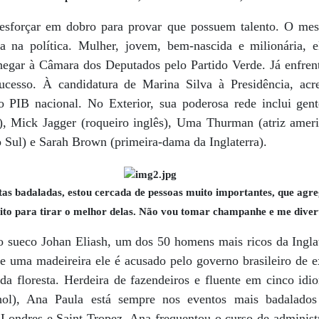
 esforçar em dobro para provar que possuem talento. O me
a na política. Mulher, jovem, bem-nascida e milionária, e
chegar à Câmara dos Deputados pelo Partido Verde. Já enfren
esso. À candidatura de Marina Silva à Presidência, acr
o PIB nacional. No Exterior, sua poderosa rede inclui gen
), Mick Jagger (roqueiro inglês), Uma Thurman (atriz amer
o Sul) e Sarah Brown (primeira-dama da Inglaterra).
tas badaladas, estou cercada de pessoas muito importantes, que agr
ito para tirar o melhor delas. Não vou tomar champanhe e me diver
 sueco Johan Eliash, um dos 50 homens mais ricos da Ingla
 uma madeireira ele é acusado pelo governo brasileiro de ex
da floresta. Herdeira de fazendeiros e fluente em cinco idio
anhol), Ana Paula está sempre nos eventos mais badala
 Londres e Saint-Tropez. Ana frequentou o curso de adminis