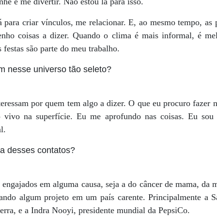
e e me divertir. Não estou lá para isso.
lá para criar vínculos, me relacionar. E, ao mesmo tempo, a
ho coisas a dizer. Quando o clima é mais informal, é mel
 festas são parte do meu trabalho.
 nesse universo tão seleto?
nteressam por quem tem algo a dizer. O que eu procuro fazer 
o vivo na superfície. Eu me aprofundo nas coisas. Eu sou 
l.
ra desses contatos?
engajados em alguma causa, seja a do câncer de mama, da mor
cando algum projeto em um país carente. Principalmente a 
terra, e a Indra Nooyi, presidente mundial da PepsiCo.