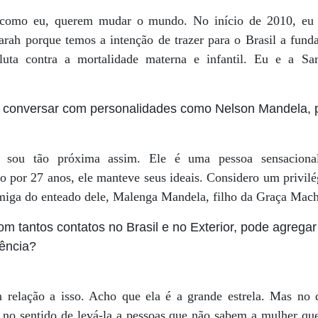
 como eu, querem mudar o mundo. No início de 2010, eu
rah porque temos a intenção de trazer para o Brasil a fun
luta contra a mortalidade materna e infantil. Eu e a Sa
conversar com personalidades como Nelson Mandela, 
sou tão próxima assim. Ele é uma pessoa sensacional,
 por 27 anos, ele manteve seus ideais. Considero um privil
miga do enteado dele, Malenga Mandela, filho da Graça Mach
om tantos contatos no Brasil e no Exterior, pode agregar
dência?
 relação a isso. Acho que ela é a grande estrela. Mas no 
 no sentido de levá-la a pessoas que não sabem a mulher que