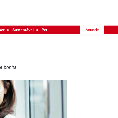
her
Sustentável
Pet
Anuncie
e bonita