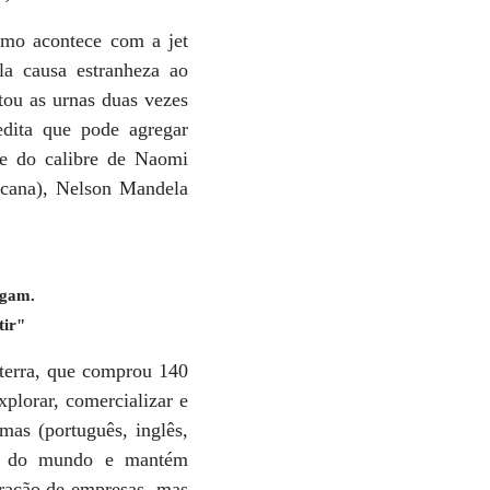
smo acontece com a jet
la causa estranheza ao
tou as urnas duas vezes
edita que pode agregar
te do calibre de Naomi
icana), Nelson Mandela
egam.
tir"
terra, que comprou 140
plorar, comercializar e
mas (português, inglês,
dos do mundo e mantém
tração de empresas, mas