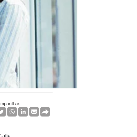
mpartilhar:
, diz