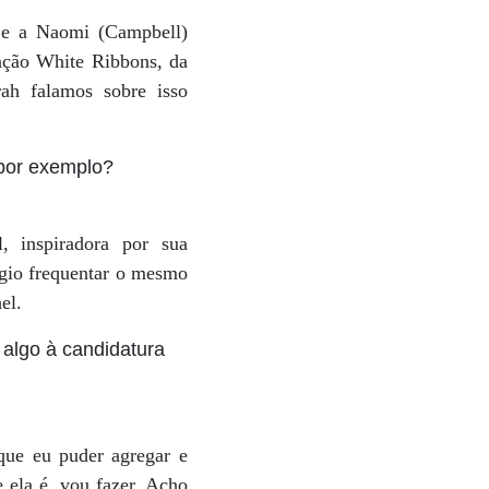
 e a Naomi (Campbell)
dação White Ribbons, da
rah falamos sobre isso
por exemplo?
 inspiradora por sua
égio frequentar o mesmo
el.
 algo à candidatura
que eu puder agregar e
 ela é, vou fazer. Acho