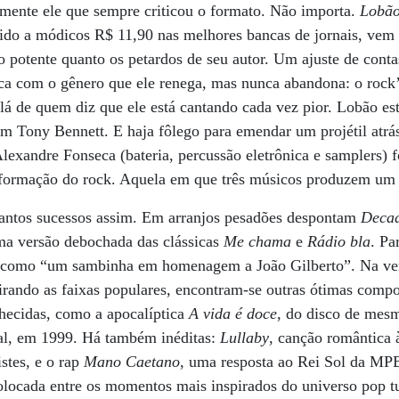
amente ele que sempre criticou o formato. Não importa.
Lobão
ido a módicos R$ 11,90 nas melhores bancas de jornais, vem 
o potente quanto os petardos de seu autor. Um ajuste de conta
oca com o gênero que ele renega, mas nunca abandona: o rock’n
blá de quem diz que ele está cantando cada vez pior. Lobão es
m Tony Bennett. E haja fôlego para emendar um projétil atrás
lexandre Fonseca (bateria, percussão eletrônica e samplers)
a formação do rock. Aquela em que três músicos produzem um 
antos sucessos assim. Em arranjos pesadões despontam
Decad
ma versão debochada das clássicas
Me chama
e
Rádio bla
. Pa
a como “um sambinha em homenagem a João Gilberto”. Na ver
Tirando as faixas populares, encontram-se outras ótimas compo
nhecidas, como a apocalíptica
A vida é doce
, do disco de mes
al, em 1999. Há também inéditas:
Lullaby
, canção romântica 
stes, e o rap
Mano Caetano
, uma resposta ao Rei Sol da MP
colocada entre os momentos mais inspirados do universo pop t