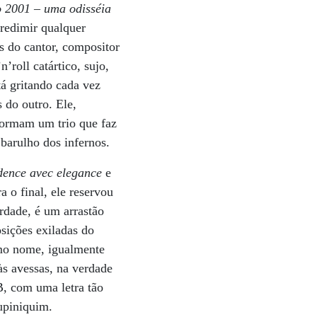
 2001 – uma odisséia
redimir qualquer
s do cantor, compositor
’roll catártico, sujo,
tá gritando cada vez
 do outro. Ele,
 formam um trio que faz
barulho dos infernos.
ence avec elegance
e
ra o final, ele reservou
dade, é um arrastão
sições exiladas do
mo nome, igualmente
às avessas, na verdade
B, com uma letra tão
upiniquim.