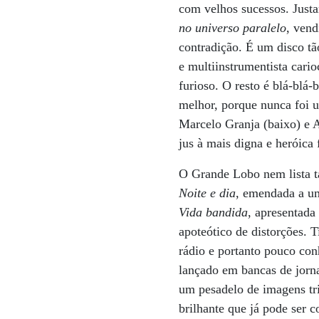
com velhos sucessos. Just
no universo paralelo
, vend
contradição. É um disco tã
e multiinstrumentista cari
furioso. O resto é blá-blá-
melhor, porque nunca foi u
Marcelo Granja (baixo) e A
jus à mais digna e heróic
O Grande Lobo nem lista t
Noite e dia
, emendada a u
Vida bandida
, apresentad
apoteótico de distorções. 
rádio e portanto pouco co
lançado em bancas de jorn
um pesadelo de imagens tri
brilhante que já pode ser 