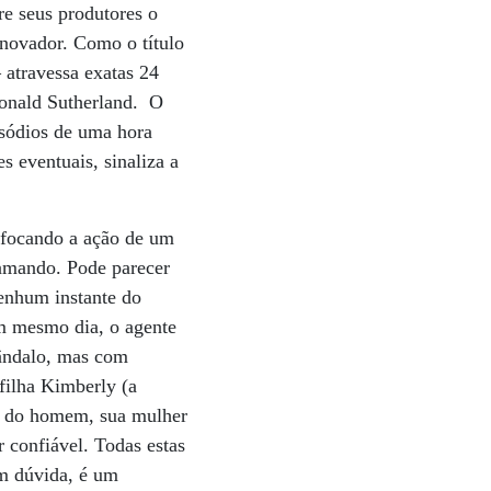
tre seus produtores o
 inovador. Como o título
– atravessa exatas 24
 Donald Sutherland. O
isódios de uma hora
 eventuais, sinaliza a
 focando a ação de um
ramando. Pode parecer
nenhum instante do
um mesmo dia, o agente
cândalo, mas com
filha Kimberly (a
es do homem, sua mulher
 confiável. Todas estas
em dúvida, é um