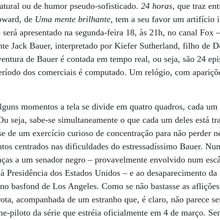
atural ou de humor pseudo-sofisticado.
24 horas
, que traz en
oward, de
Uma mente brilhante
, tem a seu favor um artifício
to será apresentado na segunda-feira 18, às 21h, no canal Fox 
ente Jack Bauer, interpretado por Kiefer Sutherland, filho de
aventura de Bauer é contada em tempo real, ou seja, são 24 ep
eríodo dos comerciais é computado. Um relógio, com aparições
lguns momentos a tela se divide em quatro quadros, cada um
u seja, sabe-se simultaneamente o que cada um deles está t
se de um exercício curioso de concentração para não perder 
ntos centrados nas dificuldades do estressadíssimo Bauer. N
eaças a um senador negro – provavelmente envolvido num es
à Presidência dos Estados Unidos – e ao desaparecimento da 
) no basfond de Los Angeles. Como se não bastasse as afliçõ
rota, acompanhada de um estranho que, é claro, não parece ser
lme-piloto da série que estréia oficialmente em 4 de março. S