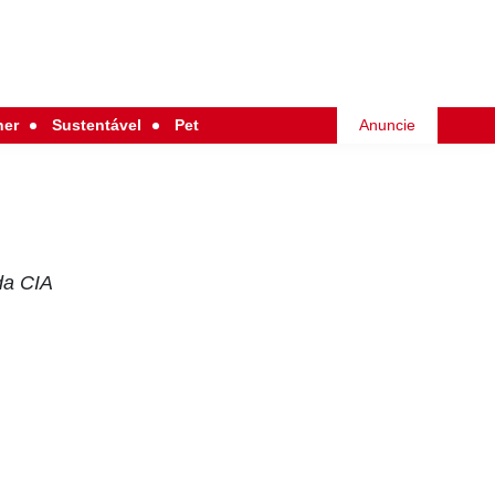
her
Sustentável
Pet
Anuncie
da CIA