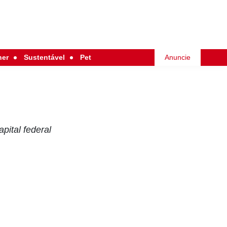
her
Sustentável
Pet
Anuncie
pital federal