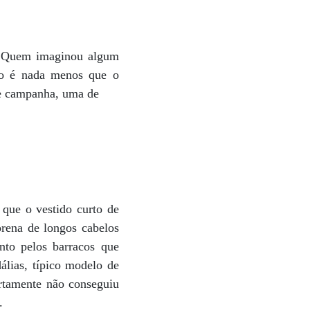
z? Quem imaginou algum
ino é nada menos que o
de campanha, uma de
s
 que o vestido curto de
orena de longos cabelos
nto pelos barracos que
álias, típico modelo de
ertamente não conseguiu
.