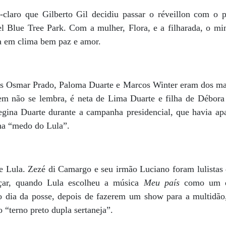
laro que Gilberto Gil decidiu passar o réveillon com o pr
l Blue Tree Park. Com a mulher, Flora, e a filharada, o min
a em clima bem paz e amor.
ores Osmar Prado, Paloma Duarte e Marcos Winter eram dos ma
em não se lembra, é neta de Lima Duarte e filha de Débora
Regina Duarte durante a campanha presidencial, que havia a
nha “medo do Lula”.
e Lula. Zezé di Camargo e seu irmão Luciano foram lulistas 
çar, quando Lula escolheu a música
Meu país
como um do
 dia da posse, depois de fazerem um show para a multidão,
o “terno preto dupla sertaneja”.