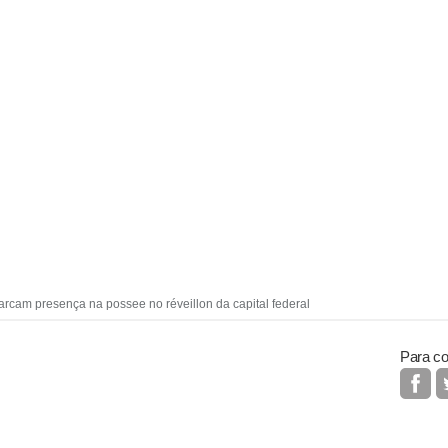
 marcam presença na possee no réveillon da capital federal
Para co