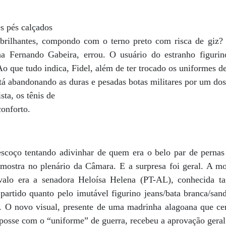
s pés calçados
brilhantes, compondo com o terno preto com risca de gi
inha Fernando Gabeira, errou. O usuário do estranho figur
Ao que tudo indica, Fidel, além de ter trocado os uniformes 
stá abandonando as duras e pesadas botas militares por um do
ta, os tênis de
onforto.
scoço tentando adivinhar de quem era o belo par de pernas
mostra no plenário da Câmara. E a surpresa foi geral. A m
alo era a senadora Heloísa Helena (PT-AL), conhecida ta
artido quanto pelo imutável figurino jeans/bata branca/sand
0. O novo visual, presente de uma madrinha alagoana que c
 posse com o “uniforme” de guerra, recebeu a aprovação geral