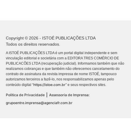
Copyright © 2026 - ISTOÉ PUBLICAÇÕES LTDA
Todos os direitos reservados.
A ISTOÉ PUBLICAÇÕES LTDA é um portal digital independente e sem
vinculação editorial e societária com a EDITORA TRES COMÉRCIO DE
PUBLICACÕES LTDA (recuperação judicial). Informamos também que não
realizamos cobranças e que também não oferecemos cancelamento do
contrato de assinatura da revista impressa de nome ISTOÉ, tampouco
autorizamos terceiros a fazê-lo, nos responsabilizamos apenas pelo
https://istoe.com.br
conteúdo digital “
” e seus respectivos sites.
|
Política de Privacidade
Assessoria de Imprensa:
grupoentre.imprensa@agenciafr.com.br