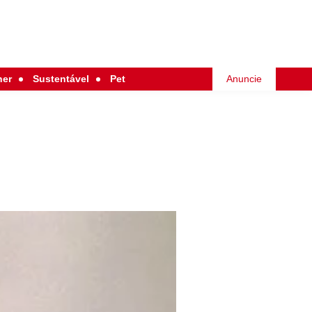
her
Sustentável
Pet
Anuncie