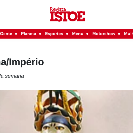
Gente
Planeta
Esportes
Menu
Motorshow
Mul
a/Império
da semana