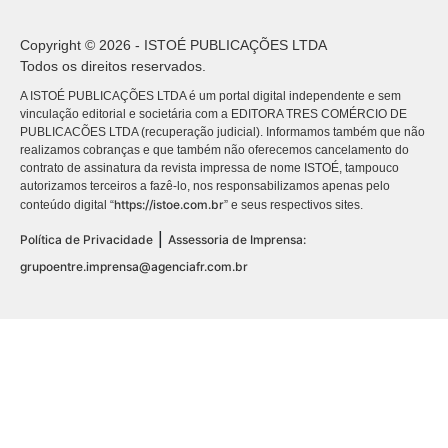
Copyright © 2026 - ISTOÉ PUBLICAÇÕES LTDA
Todos os direitos reservados.
A ISTOÉ PUBLICAÇÕES LTDA é um portal digital independente e sem
vinculação editorial e societária com a EDITORA TRES COMÉRCIO DE
PUBLICACÕES LTDA (recuperação judicial). Informamos também que não
realizamos cobranças e que também não oferecemos cancelamento do
contrato de assinatura da revista impressa de nome ISTOÉ, tampouco
autorizamos terceiros a fazê-lo, nos responsabilizamos apenas pelo
https://istoe.com.br
conteúdo digital “
” e seus respectivos sites.
|
Política de Privacidade
Assessoria de Imprensa:
grupoentre.imprensa@agenciafr.com.br