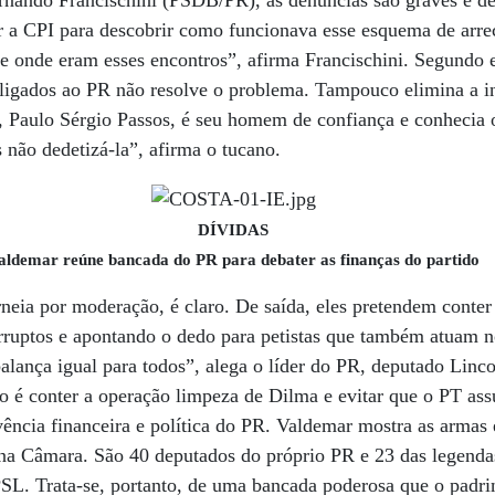
rnando Francischini (PSDB/PR), as denúncias são graves e de
r a CPI para descobrir como funcionava esse esquema de arre
e onde eram esses encontros”, afirma Francischini. Segundo e
o ligados ao PR não resolve o problema. Tampouco elimina a i
ro, Paulo Sérgio Passos, é seu homem de confiança e conheci
 não dedetizá-la”, afirma o tucano.
DÍVIDAS
aldemar reúne bancada do PR para debater as finanças do partido
eia por moderação, é claro. De saída, eles pretendem conter
rruptos e apontando o dedo para petistas que também atuam n
lança igual para todos”, alega o líder do PR, deputado Linc
do é conter a operação limpeza de Dilma e evitar que o PT ass
ivência financeira e política do PR. Valdemar mostra as armas 
 na Câmara. São 40 deputados do próprio PR e 23 das legend
. Trata-se, portanto, de uma bancada poderosa que o padrin