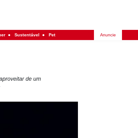
her
Sustentável
Pet
Anuncie
aproveitar de um
s