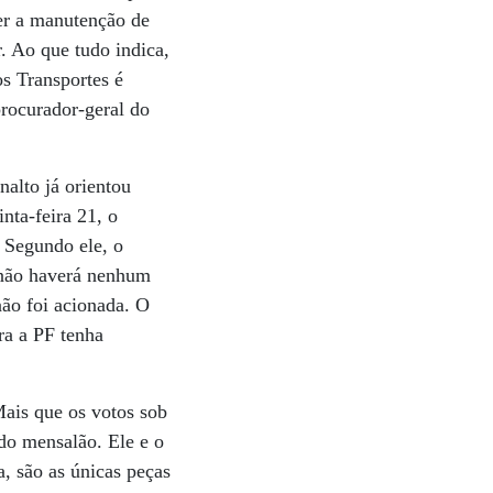
er a manutenção de
 Ao que tudo indica,
s Transportes é
procurador-geral do
alto já orientou
nta-feira 21, o
 Segundo ele, o
e não haverá nenhum
não foi acionada. O
ra a PF tenha
ais que os votos sob
do mensalão. Ele e o
, são as únicas peças