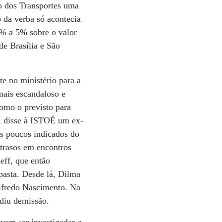
o dos Transportes uma
o da verba só acontecia
2% a 5% sobre o valor
e Brasília e São
te no ministério para a
mais escandaloso e
omo o previsto para
”, disse à ISTOÉ um ex-
os poucos indicados do
atrasos em encontros
eff, que então
pasta. Desde lá, Dilma
 Alfredo Nascimento. Na
ediu demissão.