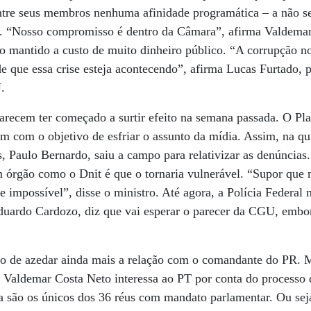
ntre seus membros nenhuma afinidade programática – a não s
. “Nosso compromisso é dentro da Câmara”, afirma Valdemar.
 mantido a custo de muito dinheiro público. “A corrupção no
 que essa crise esteja acontecendo”, afirma Lucas Furtado, 
.
ecem ter começado a surtir efeito na semana passada. O Plan
em com o objetivo de esfriar o assunto da mídia. Assim, na qui
 Paulo Bernardo, saiu a campo para relativizar as denúncias.
m ór­gão como o Dnit é que o tornaria vulnerável. “Supor qu
 impossível”, disse o ministro. Até agora, a Polícia Federal 
Eduardo Cardozo, diz que vai esperar o parecer da CGU, embo
ão de azedar ainda mais a relação com o comandante do PR. M
 Valdemar Costa Neto interessa ao PT por conta do processo 
 são os únicos dos 36 réus com mandato parlamentar. Ou seja