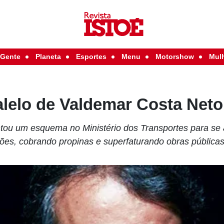
Gente
Planeta
Esportes
Menu
Motorshow
Mul
alelo de Valdemar Costa Neto
ou um esquema no Ministério dos Transportes para se 
ões, cobrando propinas e superfaturando obras pública