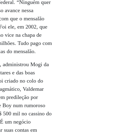
Federal. “Ninguém quer
so avance nessa
 com que o mensalão
 Foi ele, em 2002, que
mo vice na chapa de
 milhões. Tudo pago com
ias do mensalão.
, administrou Mogi da
tares e das boas
i criado no colo do
pragmático, Valdemar
em predileção por
 de Boy num rumoroso
$ 500 mil no cassino do
. É um negócio
ar suas contas em