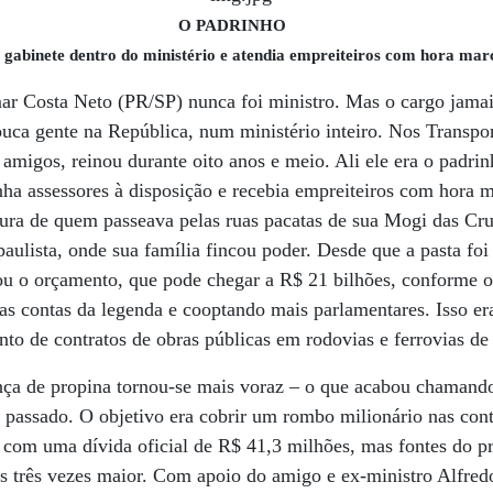
O PADRINHO
a gabinete dentro do ministério e atendia empreiteiros com hora ma
ar Costa Neto (PR/SP) nunca foi ministro. Mas o cargo jamai
ouca gente na República, num ministério inteiro. Nos Transp
amigos, reinou durante oito anos e meio. Ali ele era o padri
inha assessores à disposição e recebia empreiteiros com hora 
ura de quem passeava pelas ruas pacatas de sua Mogi das Cru
 paulista, onde sua família fincou poder. Desde que a pasta foi
u o orçamento, que pode chegar a R$ 21 bilhões, conforme os
s contas da legenda e cooptando mais parlamentares. Isso era
to de contratos de obras públicas em rodovias e ferrovias de 
nça de propina tornou-se mais voraz – o que acabou chamando
ro passado. O objetivo era cobrir um rombo milionário nas co
 com uma dívida oficial de R$ 41,3 milhões, mas fontes do p
os três vezes maior. Com apoio do amigo e ex-ministro Alfre