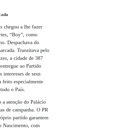
rcada
s chegou a lhe fazer
ortes, “Boy”, como
nho. Despachava do
marcada. Transitava pelo
zes, a cidade de 387
 entregue ao Partido
 interesses de seus
 feito especialmente
todo o País.
 a atenção do Palácio
ntas de campanha. O PR
róprio partido garantem
do Nascimento, com