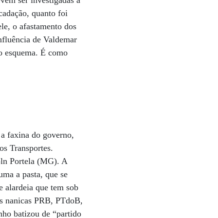
vem ser investigadas a
cadação, quanto foi
le, o afastamento dos
nfluência de Valdemar
a o esquema. É como
 a faxina do governo,
os Transportes.
oln Portela (MG). A
uma a pasta, que se
e alardeia que tem sob
as nanicas PRB, PTdoB,
ho batizou de “partido