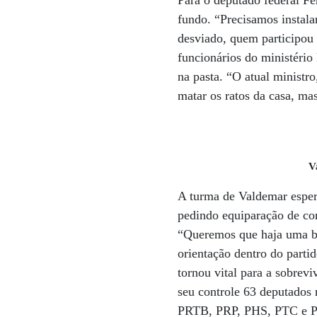
Para o deputado federal Fe
fundo. “Precisamos instala
desviado, quem participou 
funcionários do ministéri
na pasta. “O atual minist
matar os ratos da casa, mas
V
A turma de Valdemar espern
pedindo equiparação de co
“Queremos que haja uma ba
orientação dentro do parti
tornou vital para a sobrev
seu controle 63 deputados
PRTB, PRP, PHS, PTC e PSL