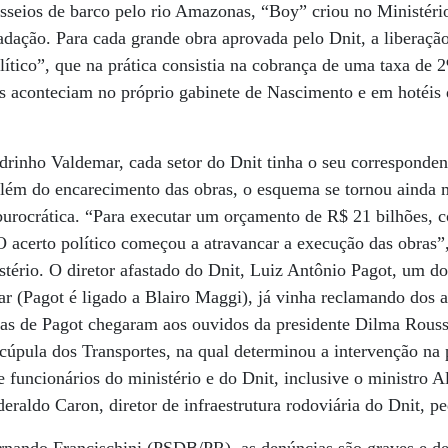
sseios de barco pelo rio Amazonas, “Boy” criou no Ministéri
cadação. Para cada grande obra aprovada pelo Dnit, a liberaçã
ítico”, que na prática consistia na cobrança de uma taxa de 
s aconteciam no próprio gabinete de Nascimento e em hotéis d
drinho Valdemar, cada setor do Dnit tinha o seu corresponden
Além do encarecimento das obras, o esquema se tornou ainda 
burocrática. “Para executar um orçamento de R$ 21 bilhões, c
 O acerto político começou a atravancar a execução das obras
tério. O diretor afastado do Dnit, Luiz Antônio Pagot, um d
r (Pagot é ligado a Blairo Maggi), já vinha reclamando dos 
as de Pagot chegaram aos ouvidos da presidente Dilma Rouss
úpula dos Transportes, na qual determinou a intervenção na 
re funcionários do ministério e do Dnit, inclusive o ministro
ideraldo Caron, diretor de infraestrutura rodoviária do Dnit, p