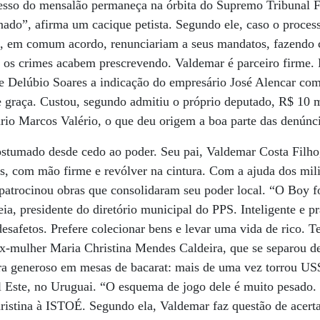
esso do mensalão permaneça na órbita do Supremo Tribunal 
enado”, afirma um cacique petista. Segundo ele, caso o proces
a, em comum acordo, renunciariam a seus mandatos, fazendo
 e os crimes acabem prescrevendo. Valdemar é parceiro firme.
 e Delúbio Soares a indicação do empresário José Alencar co
de graça. Custou, segundo admitiu o próprio deputado, R$ 10
ário Marcos Valério, o que deu origem a boa parte das denúnc
tumado desde cedo ao poder. Seu pai, Valdemar Costa Filho
, com mão firme e revólver na cintura. Com a ajuda dos mili
atrocinou obras que consolidaram seu poder local. “O Boy fo
a, presidente do diretório municipal do PPS. Inteligente e 
esafetos. Prefere colecionar bens e levar uma vida de rico. T
 ex-mulher Maria Christina Mendes Caldeira, que se separou
era generoso em mesas de bacarat: mais de uma vez torrou US
l Este, no Uruguai. “O esquema de jogo dele é muito pesado
ristina à ISTOÉ. Segundo ela, Valdemar faz questão de acert