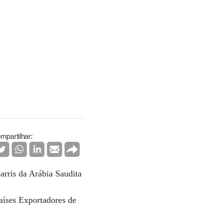
mpartilhar:
barris da Arábia Saudita
aíses Exportadores de